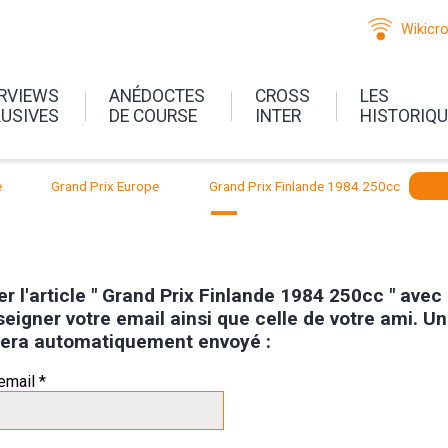
Wikicr
ERVIEWS
ANÉDOCTES
CROSS
LES
LUSIVES
DE COURSE
INTER
HISTORIQ
e
Grand Prix Europe
Grand Prix Finlande 1984 250cc
r l'article " Grand Prix Finlande 1984 250cc " avec
seigner votre email ainsi que celle de votre ami. Un
i sera automatiquement envoyé :
email *