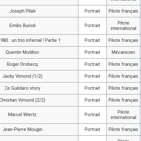
Joseph Pilati
Portrait
Pilote français
Pilote
Emilio Burioli
Portrait
international
980 : un trio infernal ! Partie 1
Portrait
Pilote français
Quentin Motillon
Portrait
Mécanicien
Roger Drobecq
Portrait
Pilote français
Jacky Vimond (1/2)
Portrait
Pilote français
Ze Guédaro story
Portrait
Pilote français
Christian Vimond (2/2)
Portrait
Pilote français
Pilote
Marcel Wiertz
Portrait
international
Jean-Pierre Mougin
Portrait
Pilote français