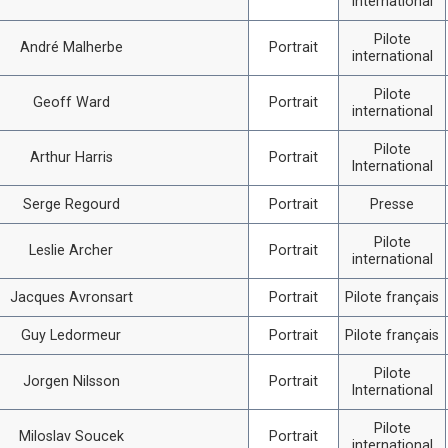
International
Pilote
André Malherbe
Portrait
international
Pilote
Geoff Ward
Portrait
international
Pilote
Arthur Harris
Portrait
International
Serge Regourd
Portrait
Presse
Pilote
Leslie Archer
Portrait
international
Jacques Avronsart
Portrait
Pilote français
Guy Ledormeur
Portrait
Pilote français
Pilote
Jorgen Nilsson
Portrait
International
Pilote
Miloslav Soucek
Portrait
international