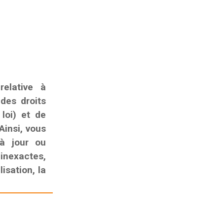
elative à
 des droits
 loi) et de
Ainsi, vous
 à jour ou
nexactes,
isation, la