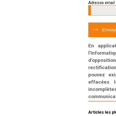
Adresse email 
En applica
l'Informati
d'oppositio
rectificatio
pouvez exi
effacées l
incomplètes,
communicati
Articles les p