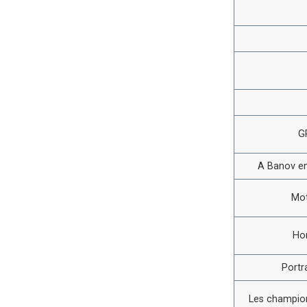
G
A Banov en
Mot
Ho
Portr
Les champion