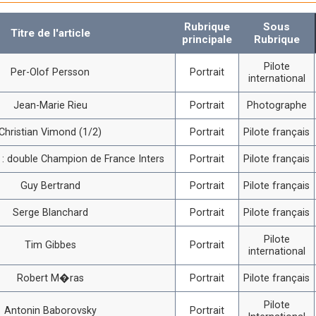
Rubrique
Sous
Titre de l'article
principale
Rubrique
Pilote
Per-Olof Persson
Portrait
international
Jean-Marie Rieu
Portrait
Photographe
Christian Vimond (1/2)
Portrait
Pilote français
i : double Champion de France Inters
Portrait
Pilote français
Guy Bertrand
Portrait
Pilote français
Serge Blanchard
Portrait
Pilote français
Pilote
Tim Gibbes
Portrait
international
Robert M�ras
Portrait
Pilote français
Pilote
Antonin Baborovsky
Portrait