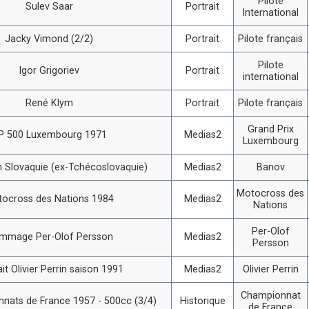
Pilote
Sulev Saar
Portrait
International
Jacky Vimond (2/2)
Portrait
Pilote français
Pilote
Igor Grigoriev
Portrait
international
René Klym
Portrait
Pilote français
Grand Prix
P 500 Luxembourg 1971
Medias2
Luxembourg
 Slovaquie (ex-Tchécoslovaquie)
Medias2
Banov
Motocross des
ocross des Nations 1984
Medias2
Nations
Per-Olof
mmage Per-Olof Persson
Medias2
Persson
ait Olivier Perrin saison 1991
Medias2
Olivier Perrin
Championnat
nats de France 1957 - 500cc (3/4)
Historique
de France