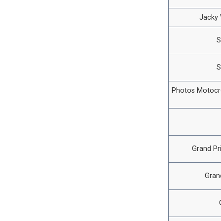
Jacky V
S
S
Photos Motocro
Grand Pr
Gran