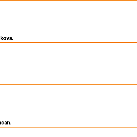
kova.
ncan.