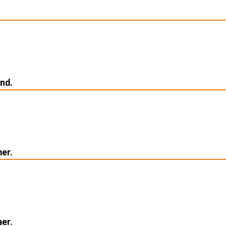
.
ind.
er.
aer.