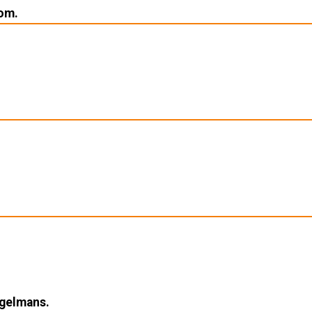
om.
gelmans.