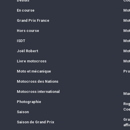
Débuts
Cou
En course
Mot
Grand Prix France
Mot
Hors course
Mot
ISDT
Mot
Joël Robert
Mot
Livre motocross
Mot
Moto et mécanique
Pro
Motocross des Nations
Motocross international
Max
Photographie
Rog
Co
Saison
Gra
Saison de Grand Prix
affi