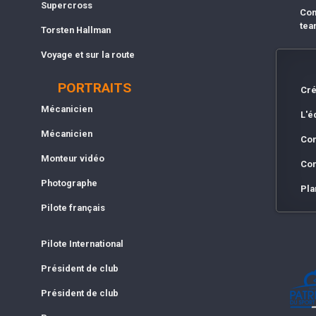
Supercross
Com
tea
Torsten Hallman
Voyage et sur la route
PORTRAITS
Cré
Mécanicien
L'é
Mécanicien
Con
Monteur vidéo
Con
Photographe
Pla
Pilote français
Pilote International
Président de club
Président de club