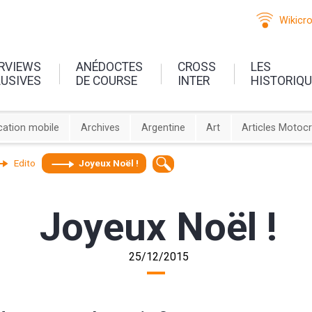
Wikicr
ERVIEWS
ANÉDOCTES
CROSS
LES
LUSIVES
DE COURSE
INTER
HISTORIQ
cation mobile
Archives
Argentine
Art
Articles Motoc
Edito
Joyeux Noël !
Joyeux Noël !
25/12/2015