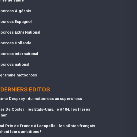
rse de sable
ocross Algérois
ocross Espagnol
ocross Extra National
ocross Hollande
ocross international
ocross national
gramme motocross
DERNIERS EDITOS
ime Desprey : du motocross au supercross
er De Coster : les Etats-Unis, le #104, les frères
enen
nd Prix de France à Lacapelle : les pilotes français
chent leurs ambitions !