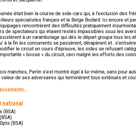
journée était bien la course de side-cars qui, à l’exclusion des fr
illeurs spécialistes français et le Belge Bodard. Ici encore et pe
équipages rencontrèrent des difficultés pratiquement insurmonta
ers de spectateurs qui étaient restés impassibles sous les aver
ssistèrent à un carambolage qui dès le départ groupa tous les a
’ à la fin les concurrents se passèrent, dérapèrent et…s’enlisèrent
 modifier le circuit en cours d’épreuve, les sides se refusant cat
importante « bosse » du circuit, ceci malgré les efforts des conc
rois manches, Perlin s’est montré égal à lui-même, sans pour au
a valeur de ses adversaires qui terminèrent tous exténués et co
lassements :
0 national
s (BSA)
 (BSA)
10pts (BSA)