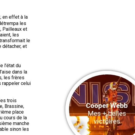
 en effet à la
détrempa les
, Pailleaux et
aient, les
transformait le
e détacher, et
e l’état du
’aise dans la
, les frères
s rappeler celui
es trois
Cooper Webb
e, Brassine,
trième place
Mes + belles
u cours de la
victoires
oisième manche
able sinon les