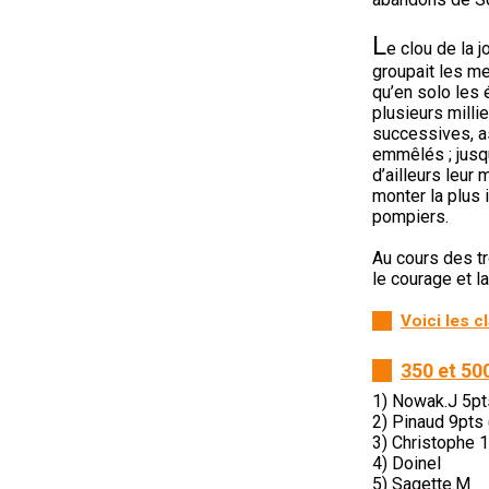
L
e clou de la 
groupait les me
qu’en solo les 
plusieurs milli
successives, a
emmêlés ; jusqu
d’ailleurs leur
monter la plus 
pompiers.
Au cours des t
le courage et l
Voici les c
350 et 50
1) Nowak.J 5pt
2) Pinaud 9pts
3) Christophe 
4) Doinel
5) Sagette.M