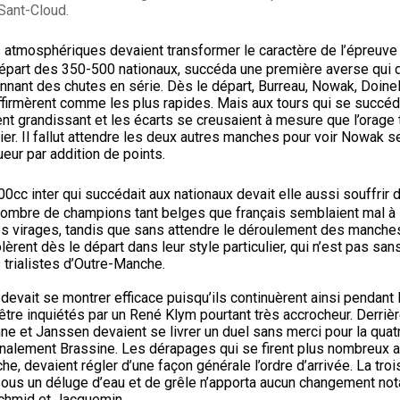
 Sant-Cloud.
 atmosphériques devaient transformer le caractère de l’épreuve ;
épart des 350-500 nationaux, succéda une première averse qui 
nnant des chutes en série. Dès le départ, Burreau, Nowak, Doinel
ffirmèrent comme les plus rapides. Mais aux tours qui se succéd
aient grandissant et les écarts se creusaient à mesure que l’orage 
bier. Il fallut attendre les deux autres manches pour voir Nowak s
ueur par addition de points.
00cc inter qui succédait aux nationaux devait elle aussi souffrir d
 nombre de champions tant belges que français semblaient mal à l
es virages, tandis que sans attendre le déroulement des manches
èrent dès le départ dans leur style particulier, qui n’est pas san
 trialistes d’Outre-Manche.
evait se montrer efficace puisqu’ils continuèrent ainsi pendant l
re inquiétés par un René Klym pourtant très accrocheur. Derrièr
nne et Janssen devaient se livrer un duel sans merci pour la qua
inalement Brassine. Les dérapages qui se firent plus nombreux a
, devaient régler d’une façon générale l’ordre d’arrivée. La tr
sous un déluge d’eau et de grêle n’apporta aucun changement not
chmid et Jacquemin.