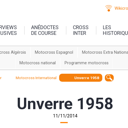
Wikicr
ERVIEWS
ANÉDOCTES
CROSS
LES
LUSIVES
DE COURSE
INTER
HISTORIQ
ross Algérois
Motocross Espagnol
Motocross Extra Nationa
Motocross national
Programme motocross
r
Motocross International
Unverre 1958
Unverre 1958
11/11/2014