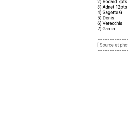
2) Bodard 7pts
3) Adnet 12pts 
4) Sagette.G
5) Denis
6) Verecchia
7) Garcia
-----------------
[ Source et pho
-----------------