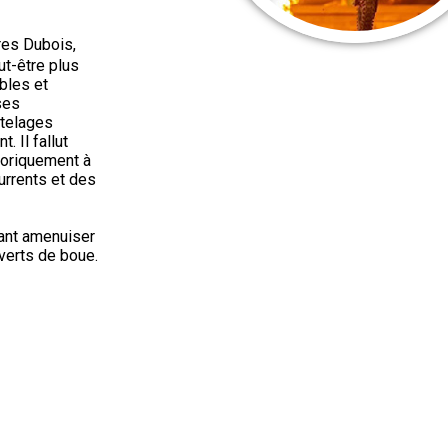
ères Dubois,
ut-être plus
bles et
ses
ttelages
. Il fallut
égoriquement à
urrents et des
tant amenuiser
uverts de boue.