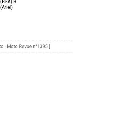
 (BSA) B
(Ariel)
------------------------------------------
to : Moto Revue n°1395 ]
------------------------------------------