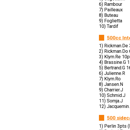
6) Rambour
7) Pailleaux
8) Buteau
9) Foglietta
10) Tardif
500cc Int
1) Rickman.De 
2) Rickman.Do 
3) Klym.Re 10p
4) Brassine.G 
5) Bertrand.G 
6) Julienne.R
7) Klym.Ro
8) Jansen.N
9) Charrier.J
10) Schmid.J
11) Somja.J
12) Jacquemin
500 sidec
1) Perlin 3pts 