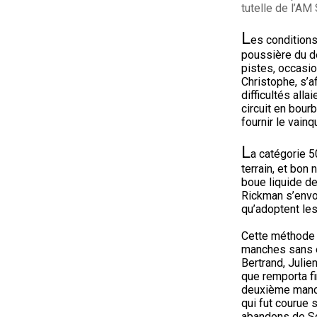
tutelle de l’AM
L
es conditions
poussière du d
pistes, occasio
Christophe, s’a
difficultés all
circuit en bour
fournir le vainq
L
a catégorie 5
terrain, et bon
boue liquide d
Rickman s’envol
qu’adoptent les
Cette méthode d
manches sans êt
Bertrand, Julie
que remporta f
deuxième manche
qui fut courue 
abandons de S