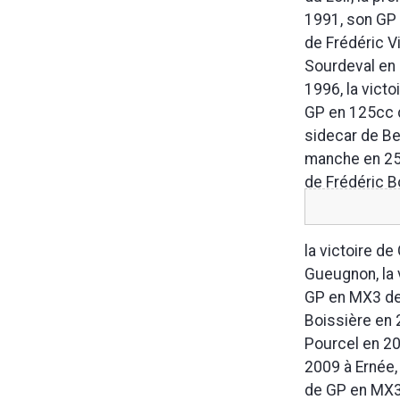
1991, son GP 
de Frédéric V
Sourdeval en 
1996, la victo
GP en 125cc d
sidecar de Be
manche en 250
de Frédéric B
la victoire d
Gueugnon, la 
GP en MX3 de 
Boissière en 
Pourcel en 20
2009 à Ernée,
de GP en MX3 