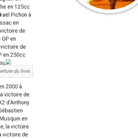
che en 125cc
kaël Pichon à
ussac en
victoire de
e GP en
victoire de
GP en 250cc
ou,
rture du livre.
 en 2000 à
a victoire de
X2 d'Anthony
 Sébastien
n Musquin en
, la victoire
 victoire de