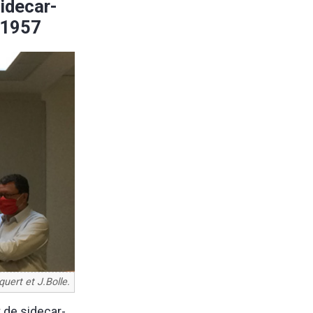
idecar-
 1957
uert et J.Bolle.
t de sidecar-