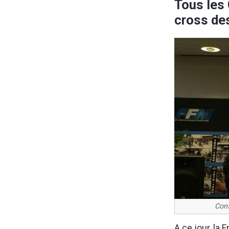
Tous les
cross de
Conf
A ce jour, la