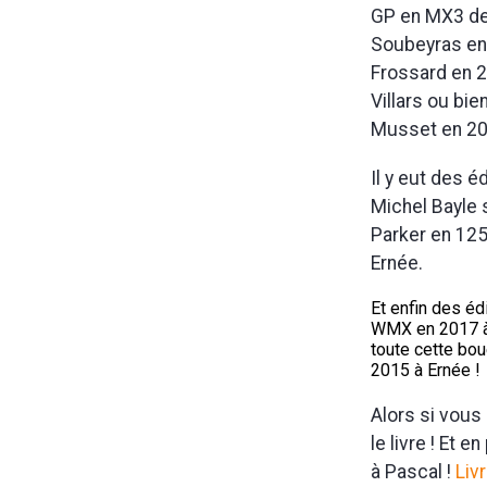
GP en MX3 de 
Soubeyras en 
Frossard en 2
Villars ou bie
Musset en 20
Il y eut des 
Michel Bayle 
Parker en 125
Ernée.
Et enfin des éd
WMX en 2017 à 
toute cette bou
2015 à Ernée !
Alors si vous
le livre ! Et
à Pascal !
Liv