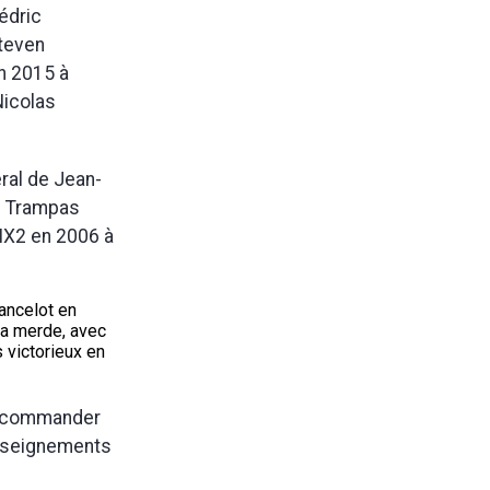
édric
Steven
n 2015 à
Nicolas
ral de Jean-
de Trampas
MX2 en 2006 à
Lancelot en
la merde, avec
 victorieux en
ur commander
enseignements