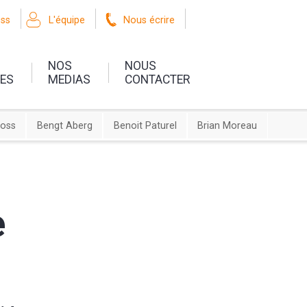
oss
L'équipe
Nous écrire
NOS
NOUS
UES
MEDIAS
CONTACTER
ross
Bengt Aberg
Benoit Paturel
Brian Moreau
e