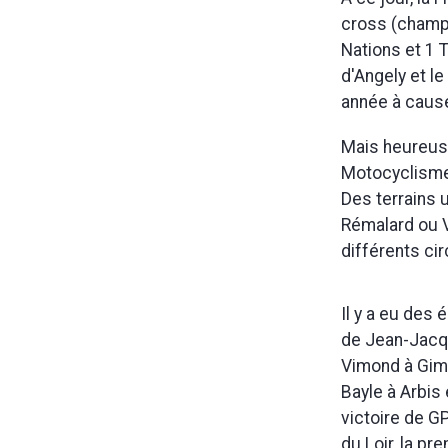
cross (champ
Nations et 1 
d'Angely et l
année à caus
Mais heureuse
Motocyclisme 
Des terrains 
Rémalard ou Vi
différents ci
Il y a eu des
de Jean-Jacqu
Vimond à Gim
Bayle à Arbis
victoire de G
du Loir, la p