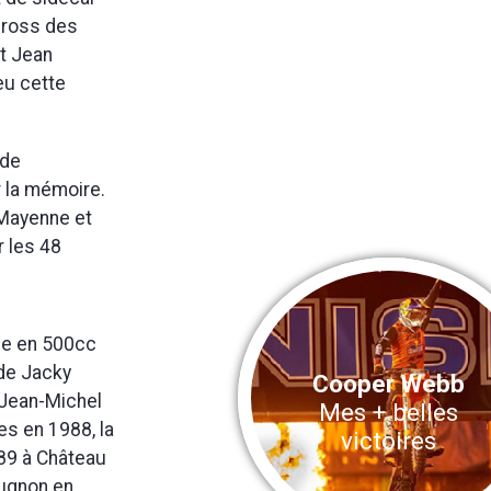
cross des
St Jean
eu cette
 de
 la mémoire.
 Mayenne et
r les 48
he en 500cc
 de Jacky
Cooper Webb
 Jean-Michel
Mes + belles
es en 1988, la
victoires
989 à Château
eugnon en