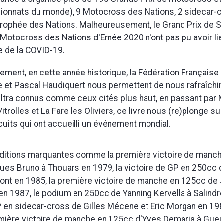
ionnats du monde), 9 Motocross des Nations, 2 sidecar-
Trophée des Nations. Malheureusement, le Grand Prix de 
e Motocross des Nations d'Ernée 2020 n'ont pas pu avoir li
e de la COVID-19.
ment, en cette année historique, la Fédération Française
et Pascal Haudiquert nous permettent de nous rafraîchir
ultra connus comme ceux cités plus haut, en passant par
trolles et La Fare les Oliviers, ce livre nous (re)plonge su
rcuits qui ont accueilli un événement mondial.
 éditions marquantes comme la première victoire de manc
es Bruno à Thouars en 1979, la victoire de GP en 250cc
ont en 1985, la première victoire de manche en 125cc de
 en 1987, le podium en 250cc de Yanning Kervella à Salindr
P en sidecar-cross de Gilles Mécene et Eric Morgan en 1
remière victoire de manche en 125cc d'Yves Demaria à Gu