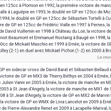
en 125cc à Plomion en 1992, la première victoire de man
ialle à Laguépie en 1993, le doublé en GP en 125cc de Mic
1994, le doublé en GP en 125cc de Sébastien Tortelli à C
ire de GP en 125cc de Frédéric Vialle en 1997 à Pernes, la 
e David Vuillemin en 1998 à Château du Loir, la victoire d
noit Beaumont et Emmanuel Rostaing à Baugé en 1998, la 
cc de Mickaël Maschio en 1999 à Ernée, la victoire de 
olley (2-1) en duel avec Mickaël Pichon (1-2) en 2000 à Br
La couve
e GP en sidecar-cross de David Barat et Sébastien Bellaud
victoire de GP en MX3 de Thierry Béthys en 2004 à Ernée, l
Julien Vanni en 2005 à Ernée, la victoire de manche en M
2005 à St Jean d'Angely, la victoire de manche en MX1 de
08 à St Jean d'Angely, la victoire de GP en MX2 de Marvi
 la victoire de GP en WMX de Livia Lancelot en 2009 à Ernée
de Pierre-Alexandre Renet en 2009 à Lacapelle-Marival, la