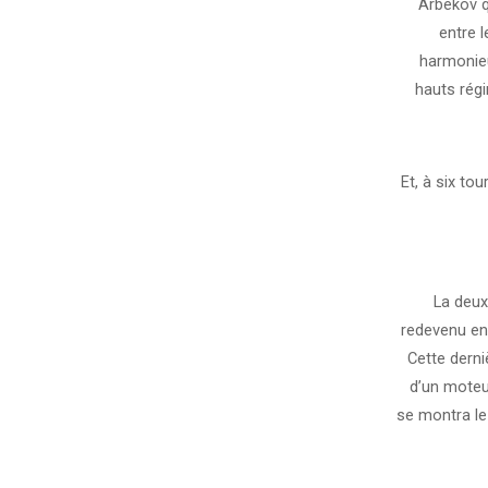
Arbekov 
entre 
harmonieu
hauts régi
Et, à six tou
La deux
redevenu en 
Cette dern
d’un moteu
se montra le