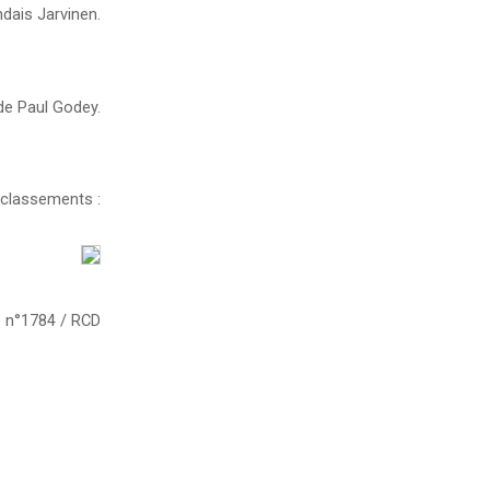
ndais Jarvinen.
de Paul Godey.
s classements :
 n°1784 / RCD