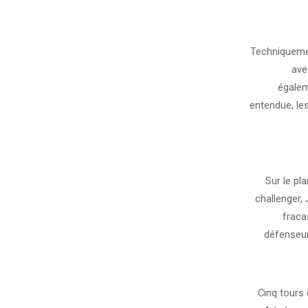
Techniquemen
ave
égalem
entendue, le
Sur le pl
challenger,
fraca
défenseur
Cinq tours