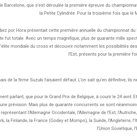
e Barcelone, que s’est déroulée la première épreuve du championn
la Petite Cylindrée. Pour la troisième fois que l
diez por Hora présentait cette première annuelle du championnat d
ite fut totale. Avec un temps magnifique, plus de quarante mille spec
’élite mondiale du cross et découvrir notamment les possibilités de
l’Est, présents pour la première f
ais de la firme Suzuki faisaient défaut. L’on sait qu’en définitive, ils n
t parlant, que pour le Grand Prix de Belgique, à courir le 24 avril. E
’une prévision. Mais plus de quarante concurrents se sont néanmoin
 représentant l’Allemagne Occidentale, l’Allemagne de l’Est, l’Autriche, 
, la Finlande, la France (Godey et Mompo), la Suède, l’Angleterre, l’Ita
l’Union Soviétique, l