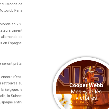
at du Monde de
e Motoclub Pena
u Monde en 250
tateurs vinrent
s allemands de
ois en Espagne.
e seront prêts,
t encore n’est-
s retrouvés au
Cooper Webb
la Belgique, le
Mes + belles
lie, la Suisse,
victoires
’Espagne enfin.