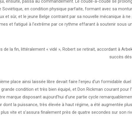
qui, ensuite, passa au commandement. Le coude-à-coude se prolon
le Soviétique, en condition physique parfaite, formant avec sa montu
x et sûr, et le jeune Belge contraint par sa nouvelle mécanique à ne 
mes et fatigué à l’extrême par ce rythme effarant à soutenir sous un 
rs de la fin, littéralement « vidé », Robert se retirait, accordant à Arb
succès déso
ième place ainsi laissée libre devait faire l’enjeu d’un formidable due
grande condition et très bien équipé, et Don Rickman courant pour l’
ière marque disposant aujourd’hui d’une partie cycle remarquablemen
r dont la puissance, très élevée à haut régime, a été augmentée plu
 plus vite et s’assura finalement près de quatre secondes sur son riv