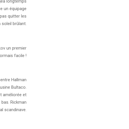
gea longtemps
re un équipage
pas quitter les
soleil brûlant.
ekov un premier
rmais facile !
l entre Hallman
usine Bultaco.
t améliorée et
s bas. Rickman
al scandinave.