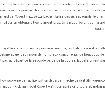
atrième place, le nouveau représentant Soviétique Leonid Shinkarenko
ion, devant le premier des grands champions internationaux de la ca
lemand de l’Ouest Fritz Betzelbacher. Enfin, des as espagnols, le cha
e meilleur en obtenant très joliment la sixième place devant son grand 
égalem
croyable soutenu dans la première manche, la chaleur exceptionnelle
celone avaient eu raison de nombreux concurrents, de beaucoup d
vit pas au départ de la seconde partie de la course, laquelle prirent pa
kov, suprême de facilité, prit un départ en flèche devant Shinkarenk
lman, don Rickman, Joël Robert enfin qui, après cinq tours abandonna