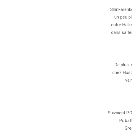
Shinkarenk
un peu pl
entre Hall
dans sa te
De plus, 
chez Husqv
vai
Suivaient P.
Pi, ba
Gre