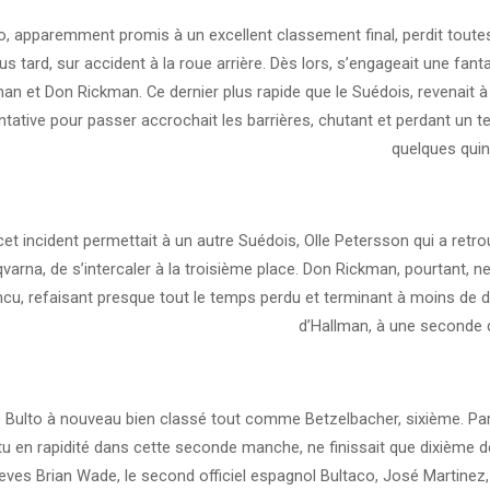
o, apparemment promis à un excellent classement final, perdit tout
us tard, sur accident à la roue arrière. Dès lors, s’engageait une fanta
man et Don Rickman. Ce dernier plus rapide que le Suédois, revenait à
ntative pour passer accrochait les barrières, chutant et perdant un t
quelques qui
cet incident permettait à un autre Suédois, Olle Petersson qui a retr
arna, de s’intercaler à la troisième place. Don Rickman, pourtant, n
ncu, refaisant presque tout le temps perdu et terminant à moins de
d’Hallman, à une seconde 
O Bulto à nouveau bien classé tout comme Betzelbacher, sixième. Pa
ttu en rapidité dans cette seconde manche, ne finissait que dixième derr
eves Brian Wade, le second officiel espagnol Bultaco, José Martinez,