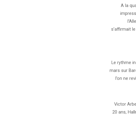
A la qu
impress
l’Al
s’affirmait l
Le rythme in
mars sur Bar
l’on ne re
Victor Arbe
20 ans, Hal