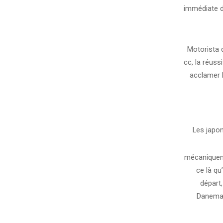
immédiate d
Motorista 
cc, la réuss
acclamer l
Les japon
mécaniquemen
ce là qu
départ,
Danemark