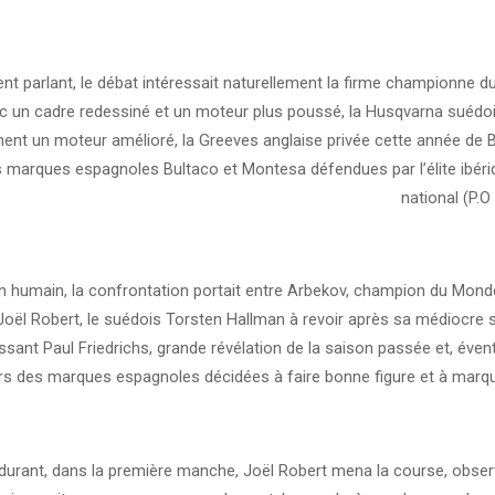
t parlant, le débat intéressait naturellement la firme championne d
c un cadre redessiné et un moteur plus poussé, la Husqvarna suédo
ent un moteur amélioré, la Greeves anglaise privée cette année de Bi
s marques espagnoles Bultaco et Montesa défendues par l’élite ibér
national (P.O
an humain, la confrontation portait entre Arbekov, champion du Mond
 Joël Robert, le suédois Torsten Hallman à revoir après sa médiocre 
ssant Paul Friedrichs, grande révélation de la saison passée et, éven
s des marques espagnoles décidées à faire bonne figure et à marqu
 durant, dans la première manche, Joël Robert mena la course, obser