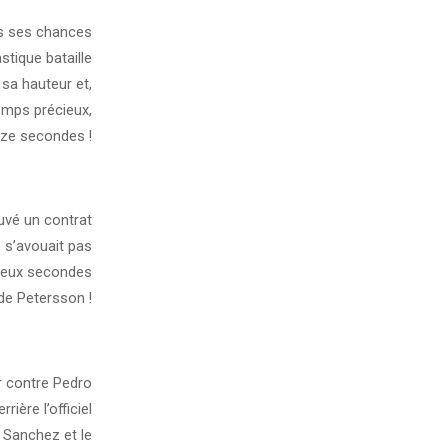
es ses chances
stique bataille
 sa hauteur et,
emps précieux,
nze secondes !
ouvé un contrat
e s’avouait pas
 deux secondes
de Petersson !
r contre Pedro
ière l’officiel
 Sanchez et le