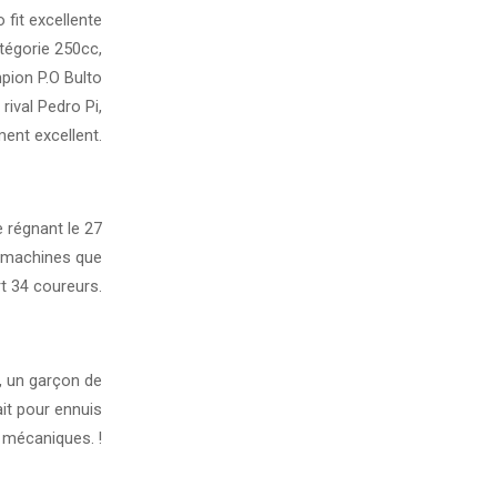
 fit excellente
tégorie 250cc,
mpion P.O Bulto
rival Pedro Pi,
ent excellent.
 régnant le 27
e machines que
rt 34 coureurs.
o, un garçon de
it pour ennuis
mécaniques. !