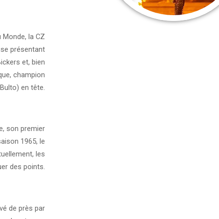
u Monde, la CZ
ise présentant
ckers et, bien
ique, champion
 Bulto) en tête.
e, son premier
saison 1965, le
tuellement, les
er des points.
vé de près par