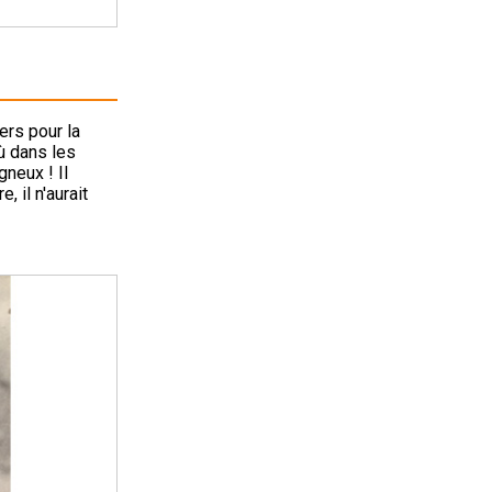
ers pour la
où dans les
gneux ! Il
, il n'aurait