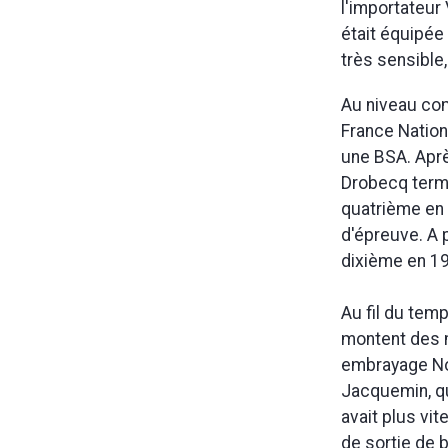
l'importateur
était équipée 
très sensible,
Au niveau com
France Nationa
une BSA. Après
Drobecq termi
quatrième en 
d'épreuve. A p
dixième en 1
Au fil du tem
montent des m
embrayage Nor
Jacquemin, qu
avait plus vit
de sortie de b