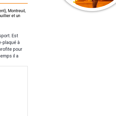
nt), Montreuil,
llier et un
port. Est
e-plaqué à
profite pour
temps il a