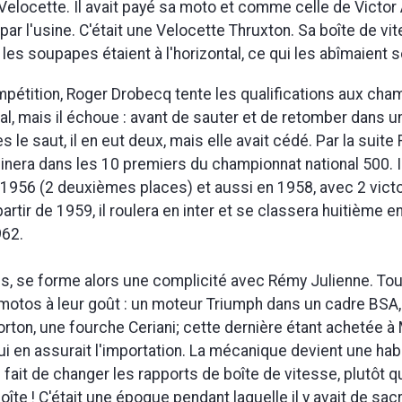
 Velocette. Il avait payé sa moto et comme celle de Victor
par l'usine. C'était une Velocette Thruxton. Sa boîte de vit
 les soupapes étaient à l'horizontal, ce qui les abîmaient 
pétition, Roger Drobecq tente les qualifications aux cha
l, mais il échoue : avant de sauter et de retomber dans un t
 le saut, il en eut deux, mais elle avait cédé. Par la suite
nera dans les 10 premiers du championnat national 500. Il 
1956 (2 deuxièmes places) et aussi en 1958, avec 2 vict
artir de 1959, il roulera en inter et se classera huitième e
962.
ps, se forme alors une complicité avec Rémy Julienne. To
otos à leur goût : un moteur Triumph dans un cadre BSA,
ton, une fourche Ceriani; cette dernière étant achetée à
i en assurait l'importation. La mécanique devient une hab
e fait de changer les rapports de boîte de vitesse, plutôt q
oîte ! C'était une époque pendant laquelle il y avait de sac