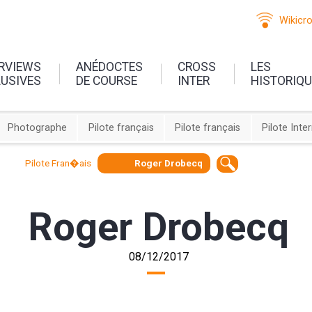
Wikicr
ERVIEWS
ANÉDOCTES
CROSS
LES
LUSIVES
DE COURSE
INTER
HISTORIQ
Photographe
Pilote français
Pilote français
Pilote Inte
Pilote Fran�ais
Roger Drobecq
Roger Drobecq
08/12/2017