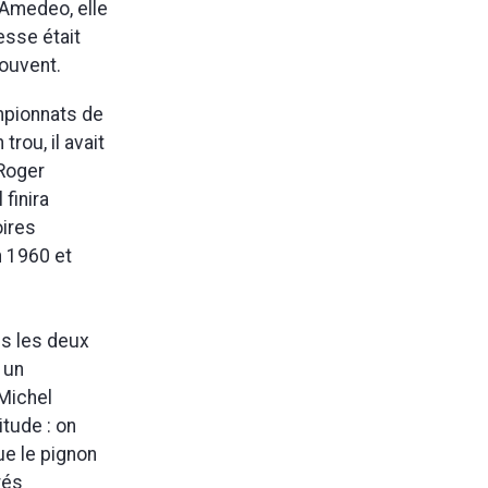
 Amedeo, elle
esse était
souvent.
mpionnats de
rou, il avait
 Roger
finira
oires
n 1960 et
us les deux
 un
 Michel
itude : on
ue le pignon
rés