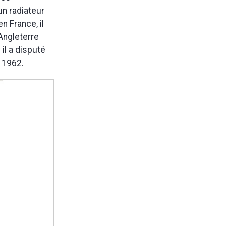
un radiateur
n France, il
 Angleterre
il a disputé
 1962.