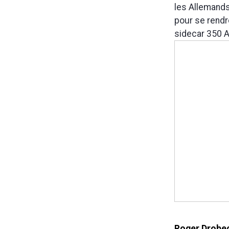
les Allemands 
pour se rendre
sidecar 350 A
Roger Drobec