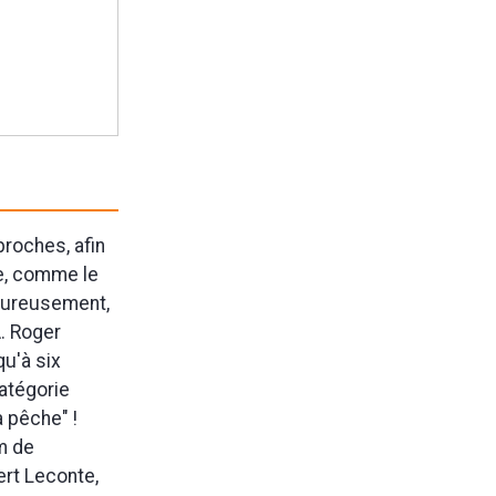
proches, afin
e, comme le
heureusement,
A. Roger
qu'à six
catégorie
a pêche" !
m de
ert Leconte,