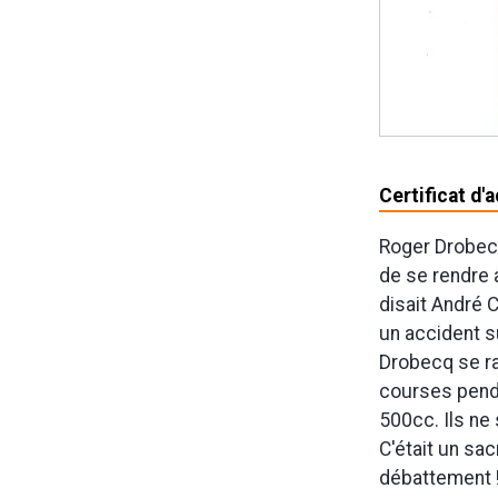
Certificat d'
Roger Drobecq
de se rendre 
disait André 
un accident s
Drobecq se ra
courses penda
500cc. Ils ne 
C'était un sa
débattement !