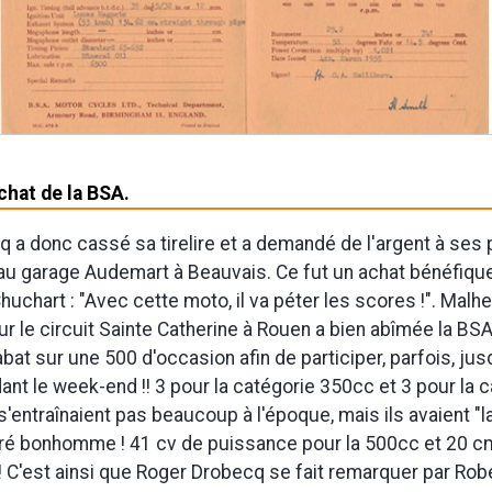
achat de la BSA.
 a donc cassé sa tirelire et a demandé de l'argent à ses 
au garage Audemart à Beauvais. Ce fut un achat bénéfiqu
Chuchart : "Avec cette moto, il va péter les scores !". Mal
ur le circuit Sainte Catherine à Rouen a bien abîmée la BS
bat sur une 500 d'occasion afin de participer, parfois, jus
nt le week-end !! 3 pour la catégorie 350cc et 3 pour la 
s'entraînaient pas beaucoup à l'époque, mais ils avaient "l
cré bonhomme ! 41 cv de puissance pour la 500cc et 20 c
 C'est ainsi que Roger Drobecq se fait remarquer par Rob