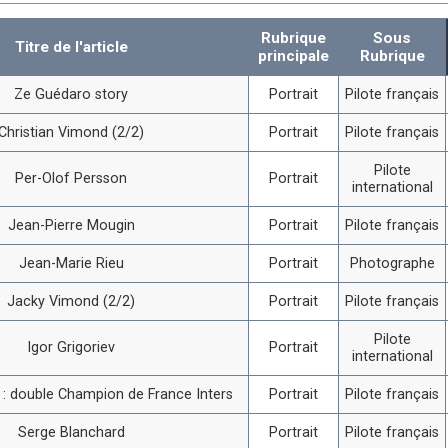
Rubrique
Sous
Titre de l'article
principale
Rubrique
Ze Guédaro story
Portrait
Pilote français
Christian Vimond (2/2)
Portrait
Pilote français
Pilote
Per-Olof Persson
Portrait
international
Jean-Pierre Mougin
Portrait
Pilote français
Jean-Marie Rieu
Portrait
Photographe
Jacky Vimond (2/2)
Portrait
Pilote français
Pilote
Igor Grigoriev
Portrait
international
i : double Champion de France Inters
Portrait
Pilote français
Serge Blanchard
Portrait
Pilote français