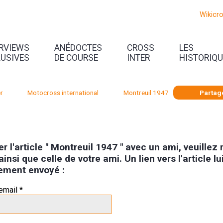
Wikicr
ERVIEWS
ANÉDOCTES
CROSS
LES
LUSIVES
DE COURSE
INTER
HISTORIQ
r
Motocross international
Montreuil 1947
Partag
r l'article " Montreuil 1947 " avec un ami, veuillez
ainsi que celle de votre ami. Un lien vers l'article lu
ement envoyé :
email *