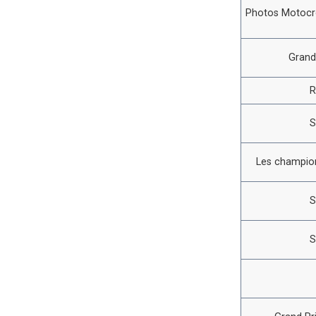
Photos Motocro
Grand
R
S
Les champion
S
S