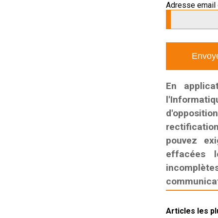
Adresse email 
En applica
l'Informati
d'oppositio
rectificatio
pouvez exi
effacées l
incomplètes,
communicati
Articles les p