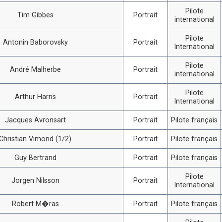
Pilote
Tim Gibbes
Portrait
international
Pilote
Antonin Baborovsky
Portrait
International
Pilote
André Malherbe
Portrait
international
Pilote
Arthur Harris
Portrait
International
Jacques Avronsart
Portrait
Pilote français
Christian Vimond (1/2)
Portrait
Pilote français
Guy Bertrand
Portrait
Pilote français
Pilote
Jorgen Nilsson
Portrait
International
Robert M�ras
Portrait
Pilote français