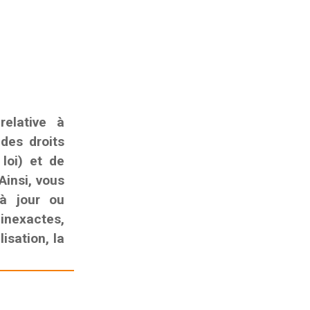
elative à
 des droits
 loi) et de
Ainsi, vous
 à jour ou
nexactes,
isation, la