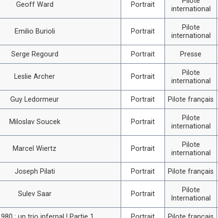
Pilote
Geoff Ward
Portrait
international
Pilote
Emilio Burioli
Portrait
international
Serge Regourd
Portrait
Presse
Pilote
Leslie Archer
Portrait
international
Guy Ledormeur
Portrait
Pilote français
Pilote
Miloslav Soucek
Portrait
international
Pilote
Marcel Wiertz
Portrait
international
Joseph Pilati
Portrait
Pilote français
Pilote
Sulev Saar
Portrait
International
980 : un trio infernal ! Partie 1
Portrait
Pilote français