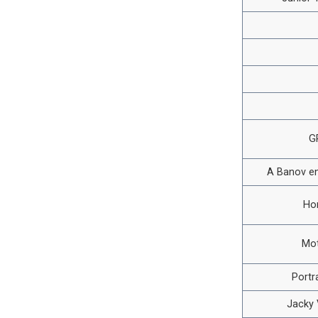
G
A Banov en
Ho
Mot
Portr
Jacky V