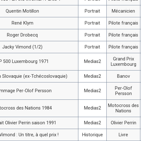
Quentin Motillon
Portrait
Mécanicien
René Klym
Portrait
Pilote français
Roger Drobecq
Portrait
Pilote français
Jacky Vimond (1/2)
Portrait
Pilote français
Grand Prix
P 500 Luxembourg 1971
Medias2
Luxembourg
 Slovaquie (ex-Tchécoslovaquie)
Medias2
Banov
Per-Olof
mmage Per-Olof Persson
Medias2
Persson
Motocross des
ocross des Nations 1984
Medias2
Nations
ait Olivier Perrin saison 1991
Medias2
Olivier Perrin
imond : Un titre, à quel prix !
Historique
Livre