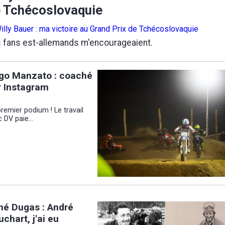
 Tchécoslovaquie
 fans est-allemands m'encourageaient.
go Manzato : coaché
r Instagram
remier podium ! Le travail
 DV paie...
né Dugas : André
chart, j'ai eu