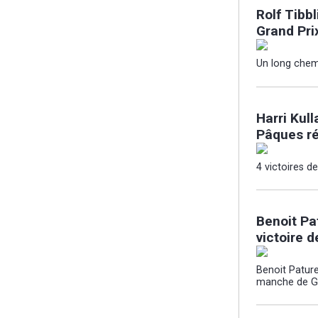
Rolf Tibb
Grand Prix
Un long chemi
Harri Kul
Pâques ré
4 victoires d
Benoit Pa
victoire 
Benoit Patur
manche de Gr