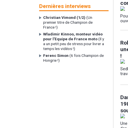
con
Dernières interviews
Pour
Christian Vimond (1/2)
(Un
ouve
premier titre de Champion de
France !)
Wladimir Kinnoo, monteur vidéo
pour l'Equipe de France moto
(Il y
Rol
a un petit peu de stress pour livrer a
un
temps les vidéos !)
!
Ferenc Simon
(6 fois Champion de
Hongrie !)
Sedl
trava
Da
198
sou
Une