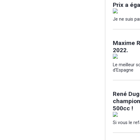
Prix a égal
Je ne suis pa
Maxime R
2022.
Le meilleur so
d'Espagne
René Duga
championn
500cc !
Si vous le ref