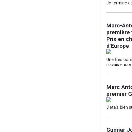
Je termine d
Marc-Anto
première 
Prix en c
d'Europe
Une très bon
n'avais encor
Marc Anto
premier G
J'étais bien s
Gunnar Jo