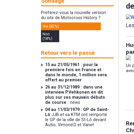
Sondage
de
Préférez-vous la nouvelle version
du site de Motocross History ?
Les
Oui (82%)
Non
(18%)
Hu
pa
Retour vers le passé
15 au 21/05/1961 : pour la
Un p
première fois en France et
avec
dans le monde, 1 million sera
offert au premier
26 au 31/12/1989 : dans une
interview P.Vehkonen en dit
plus sur ses mauvais débuts
de course :
news
04 au 11/03/1979 : GP de Saint-
Lô
JJB et sa KTM ont remporté
le GP de la ville de St-Lô devant
Re
Autio, Vimond.D et Vanet
Chu