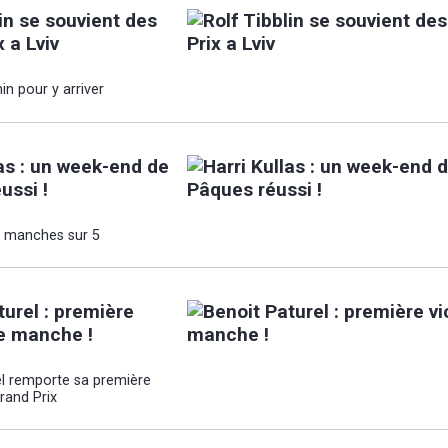
lin se souvient des
 a Lviv
n pour y arriver
las : un week-end de
ussi !
e manches sur 5
turel : première
de manche !
el remporte sa première
and Prix