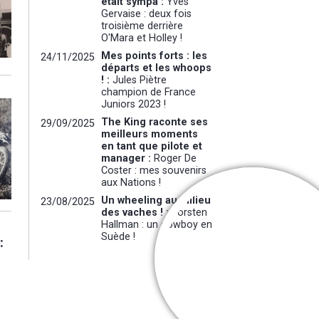
était sympa :
Yves
Gervaise : deux fois
troisième derrière
O'Mara et Holley !
Mes points forts : les
24/11/2025
départs et les whoops
! :
Jules Piètre
champion de France
Juniors 2023 !
The King raconte ses
29/09/2025
meilleurs moments
en tant que pilote et
manager :
Roger De
Coster : mes souvenirs
aux Nations !
Un wheeling au milieu
23/08/2025
des vaches ! :
Torsten
Hallman : un cowboy en
Suède !
Cooper Web
Interview exclusiv