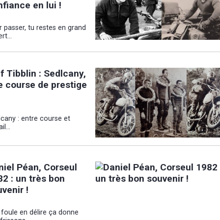
fiance en lui !
 passer, tu restes en grand
rt...
f Tibblin : Sedlcany,
e course de prestige
cany : entre course et
il...
niel Péan, Corseul
2 : un très bon
venir !
 foule en délire ça donne