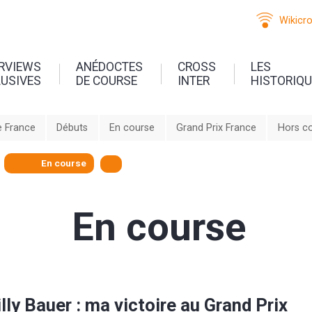
Wikicr
ERVIEWS
ANÉDOCTES
CROSS
LES
LUSIVES
DE COURSE
INTER
HISTORIQ
 France
Débuts
En course
Grand Prix France
Hors c
En course
En course
lly Bauer : ma victoire au Grand Prix