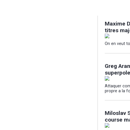
Maxime De
titres ma
On en veut to
Greg Aran
superpole
Attaquer com
propre a la fo
Miloslav 
course ma