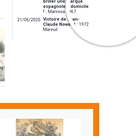
briller une marque
Cooper Web
espagnole a domicile
Interview exclusiv
! :
Manresa 1967
Victoire de Jean-
21/06/2025
Claude Nowak ! :
1972
Mareuil