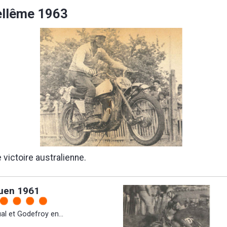
ellême 1963
 victoire australienne.
uen 1961
al et Godefroy en...