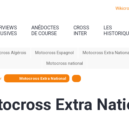
Wikicr
ERVIEWS
ANÉDOCTES
CROSS
LES
LUSIVES
DE COURSE
INTER
HISTORIQ
ross Algérois
Motocross Espagnol
Motocross Extra Nationa
Motocross national
r
Motocross Extra National
ocross Extra Nati