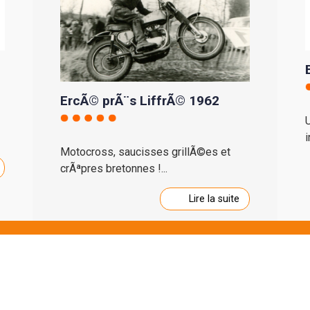
ErcÃ© prÃ¨s LiffrÃ© 1962
i
Motocross, saucisses grillÃ©es et
crÃªpres bretonnes !...
Lire la suite