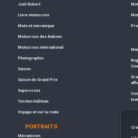
Joël Robert
Mot
Livre motocross
Mot
Moto et mécanique
Pro
Motocross des Nations
Motocross international
Max
Photographie
Rog
Co
Saison
Gra
Saison de Grand Prix
affi
Supercross
Com
tea
Torsten Hallman
Voyage et sur la route
PORTRAITS
Cré
Mécanicien