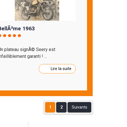
BellÃªme 1963
Un plateau signÃ© Seery est
nfailliblement garanti ! ...
Lire la suite
1
2
Suivants