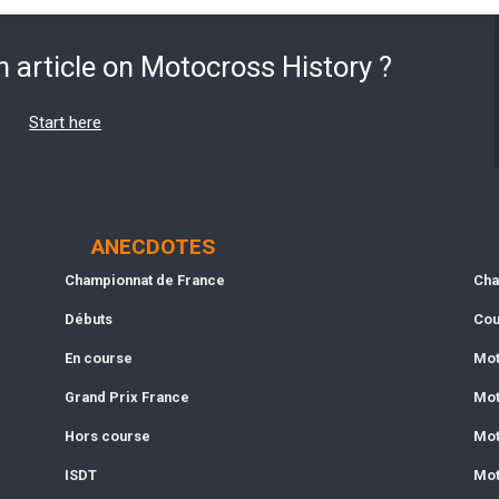
n article on Motocross History ?
Start here
ANECDOTES
Championnat de France
Cha
Débuts
Cou
En course
Mot
Grand Prix France
Mot
Hors course
Mot
ISDT
Mot