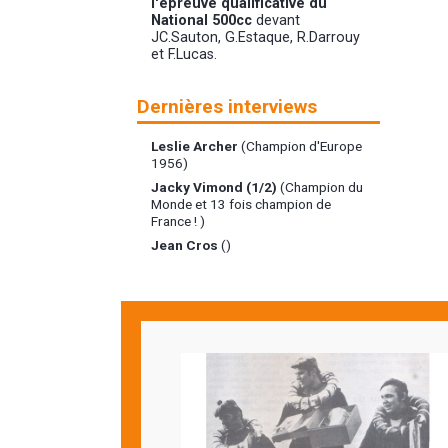
l'épreuve qualificative du
National 500cc
devant
JC.Sauton, G.Estaque, R.Darrouy
et F.Lucas.
Dernières interviews
Leslie Archer
(Champion d'Europe
1956)
Jacky Vimond (1/2)
(Champion du
Monde et 13 fois champion de
France ! )
Jean Cros
()