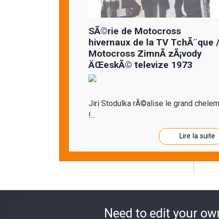
SÃ©rie de Motocross
hivernaux de la TV TchÃ¨que 
Motocross ZimnÃ­ zÃ¡vody
ÄŒeskÃ© televize 1973
Jiri Stodulka rÃ©alise le grand chele
!...
Lire la suite
Need to edit your ow