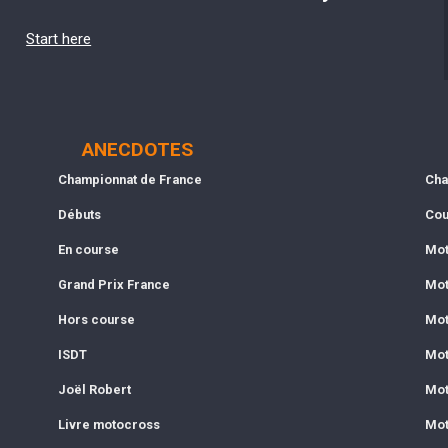
Start here
ANECDOTES
Championnat de France
Cha
Débuts
Cou
En course
Mot
Grand Prix France
Mot
Hors course
Mot
ISDT
Mot
Joël Robert
Mot
Livre motocross
Mot