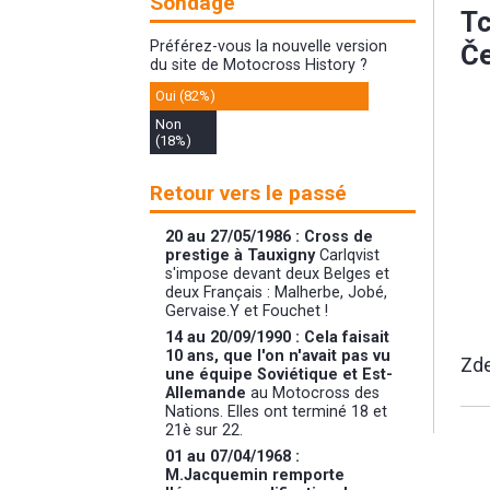
Sondage
Tc
Préférez-vous la nouvelle version
Če
du site de Motocross History ?
Oui (82%)
Non
(18%)
Retour vers le passé
20 au 27/05/1986 : Cross de
prestige à Tauxigny
Carlqvist
s'impose devant deux Belges et
deux Français : Malherbe, Jobé,
Gervaise.Y et Fouchet !
14 au 20/09/1990 : Cela faisait
10 ans, que l'on n'avait pas vu
Zde
une équipe Soviétique et Est-
Allemande
au Motocross des
Nations. Elles ont terminé 18 et
21è sur 22.
01 au 07/04/1968 :
M.Jacquemin remporte