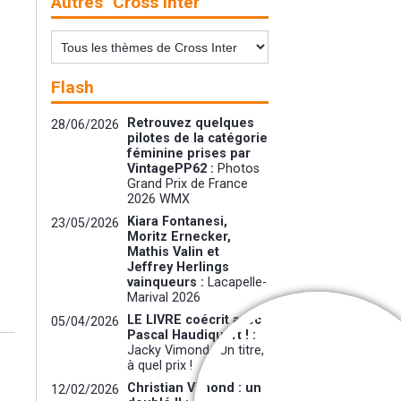
Autres "Cross Inter"
Flash
Retrouvez quelques
28/06/2026
pilotes de la catégorie
féminine prises par
VintagePP62 :
Photos
Grand Prix de France
2026 WMX
Kiara Fontanesi,
23/05/2026
Moritz Ernecker,
Mathis Valin et
Jeffrey Herlings
vainqueurs :
Lacapelle-
Marival 2026
LE LIVRE coécrit avec
05/04/2026
Pascal Haudiquert ! :
Jacky Vimond : Un titre,
à quel prix !
Christian Vimond : un
12/02/2026
Cooper Web