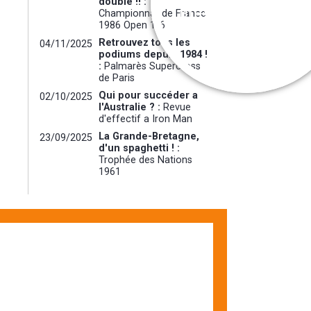
doublé !! :
Interview exclusiv
Championnat de France
1986 Open 1/6
Retrouvez tous les
04/11/2025
podiums depuis 1984 !
:
Palmarès Supercross
de Paris
Qui pour succéder a
02/10/2025
l'Australie ? :
Revue
d'effectif a Iron Man
La Grande-Bretagne,
23/09/2025
d'un spaghetti ! :
Trophée des Nations
1961