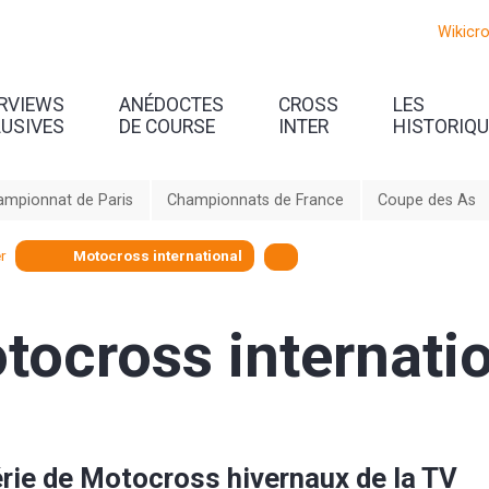
Wikicr
ERVIEWS
ANÉDOCTES
CROSS
LES
LUSIVES
DE COURSE
INTER
HISTORIQ
ampionnat de Paris
Championnats de France
Coupe des As
r
Motocross international
tocross internati
rie de Motocross hivernaux de la TV