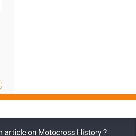
/
m
n article on Motocross History ?