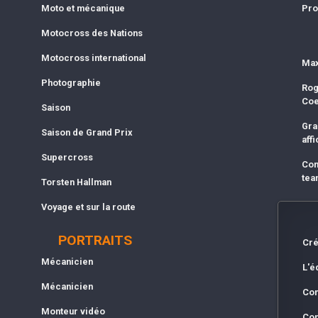
Moto et mécanique
Pro
Motocross des Nations
Motocross international
Max
Photographie
Rog
Co
Saison
Gra
Saison de Grand Prix
affi
Supercross
Com
tea
Torsten Hallman
Voyage et sur la route
PORTRAITS
Cré
Mécanicien
L'é
Mécanicien
Con
Monteur vidéo
Con