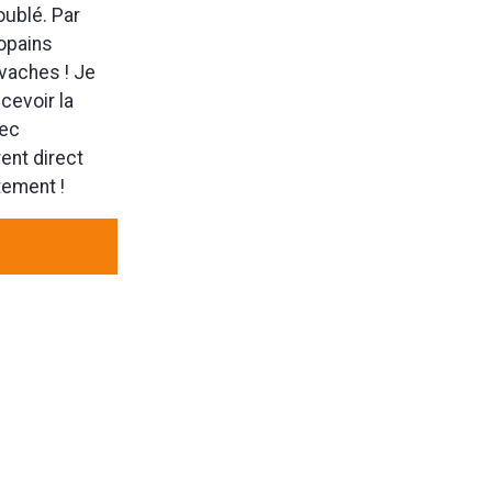
oublé. Par
copains
 vaches ! Je
ecevoir la
vec
rent direct
tement !