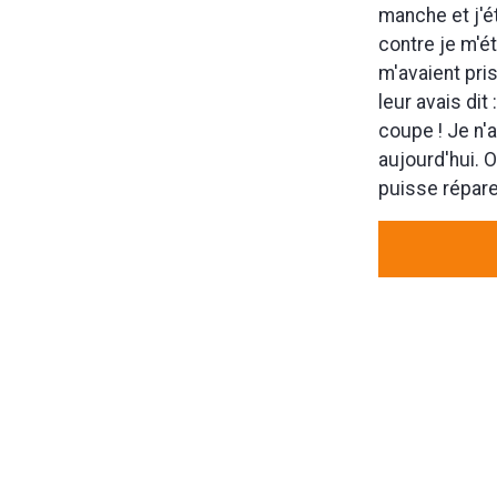
manche et j'é
contre je m'é
m'avaient pri
leur avais dit 
coupe ! Je n'
aujourd'hui. O
puisse réparer