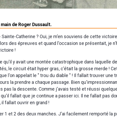
a main de Roger Dussault.
 Sainte-Catherine ? Oui, je m'en souviens de cette victoire
ors des épreuves et quand l'occasion se présentait, je n'
ictoire !
e qu'il y avait une montée catastrophique dans laquelle de
tés, le circuit était hyper gras, c'était la grosse merde ! 
e l'on appelait le " trou du diable " ! Il fallait trouver une t
jours la prendre a chaque passage. Bien qu'impressionnant
s pas la descente. Comme j'avais testé et réussi quelq
qu'il fallait que je continue a passer ici. Il ne fallait pas d
l fallait ouvrir en grand !
ner 1 et 2 des deux manches. J'ai facilement remporté la 