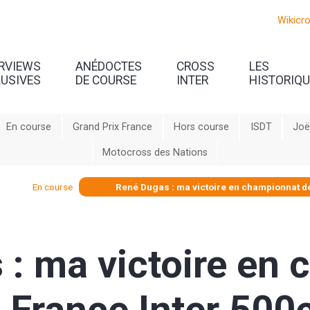
Wikicr
ERVIEWS
ANÉDOCTES
CROSS
LES
LUSIVES
DE COURSE
INTER
HISTORIQ
En course
Grand Prix France
Hors course
ISDT
Joë
Motocross des Nations
En course
René Dugas : ma victoire en championnat de
 : ma victoire en