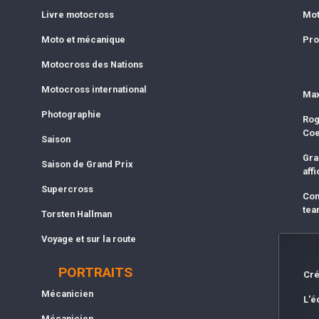
Livre motocross
Mot
Moto et mécanique
Pro
Motocross des Nations
Motocross international
Max
Photographie
Rog
Co
Saison
Gra
Saison de Grand Prix
affi
Supercross
Com
tea
Torsten Hallman
Voyage et sur la route
PORTRAITS
Cré
Mécanicien
L'é
Mécanicien