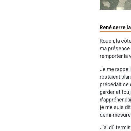
René serre l
Rouen, la côte
ma présence l
remporter la v
Je me rappell
restaient plan
précédait ce qu
garder et tou
n'appréhendai
je me suis dit 
demi-mesure, i
J'ai dû termi