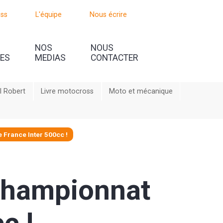
oss
L'équipe
Nous écrire
NOS
NOUS
UES
MEDIAS
CONTACTER
l Robert
Livre motocross
Moto et mécanique
 France Inter 500cc !
 championnat