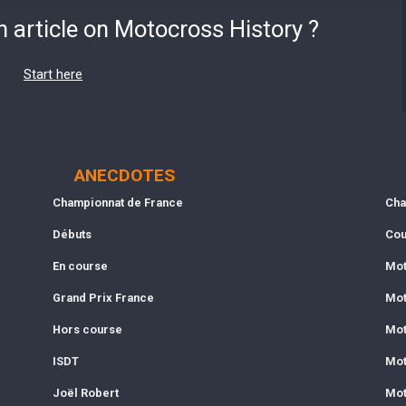
n article on Motocross History ?
Start here
ANECDOTES
Championnat de France
Cha
Débuts
Cou
En course
Mot
Grand Prix France
Mot
Hors course
Mot
ISDT
Mot
Joël Robert
Mot