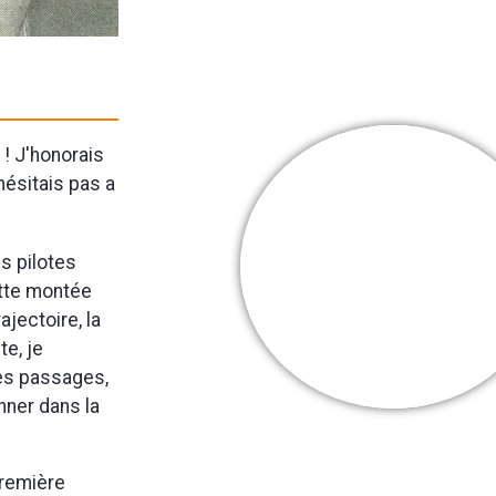
 ! J'honorais
hésitais pas a
Cooper Webb
s pilotes
Mes + belles
Cette montée
victoires
rajectoire, la
e, je
ues passages,
onner dans la
première