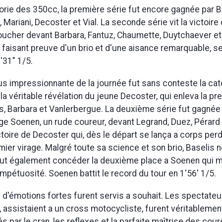
orie des 350cc, la première série fut encore gagnée par 
 Mariani, Decoster et Vial. La seconde série vit la victoire
ucher devant Barbara, Fantuz, Chaumette, Duytchaever et 
is faisant preuve d'un brio et d'une aisance remarquable, s
'31" 1/5.
plus impressionnante de la journée fut sans conteste la ca
 la véritable révélation du jeune Decoster, qui enleva la pr
s, Barbara et Vanlerbergue. La deuxième série fut gagnée 
e Soenen, un rude coureur, devant Legrand, Duez, Pérard e
victoire de Decoster qui, dès le départ se lança a corps pe
mier virage. Malgré toute sa science et son brio, Baselis 
dut également concéder la deuxième place a Soenen qui 
mpétuosité. Soenen battit le record du tour en 1'56' 1/5.
d'émotions fortes furent servis a souhait. Les spectateur
, assistaient a un cross motocycliste, furent véritablemen
 par le cran, les reflexes et la parfaite maîtrise des cour