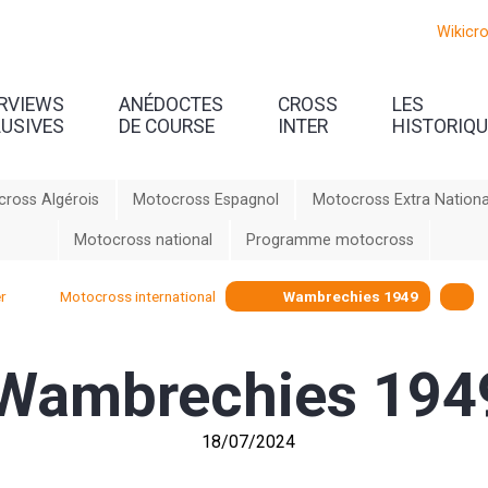
Wikicr
ERVIEWS
ANÉDOCTES
CROSS
LES
LUSIVES
DE COURSE
INTER
HISTORIQ
ross Algérois
Motocross Espagnol
Motocross Extra Nationa
Motocross national
Programme motocross
r
Motocross international
Wambrechies 1949
Wambrechies 194
18/07/2024