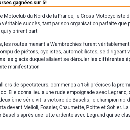
urses gagnées sur 5!
le Motoclub du Nord de la France, le Cross Motocycliste d
 véritable succès, tant par son organisation parfaite que p
ui y prirent part.
, les routes menant a Wambrechies furent véritablement
rrompu de piétons, cyclistes, automobilistes, se dirigeant v
ns les glacis duquel allaient se dérouler les différentes 
nte manifestation.
lliers de spectateurs, commença a 15h précises la premi
c. Elle donna lieu a une rude empoignade avec Legrand, q
 deuxième série vit la victoire de Baselis, le champion nord
ta devant Melioli, Fossier, Chaumette, Poitte et Sohier. La 
 Baselis après une lutte ardente avec Legrand qui se cla