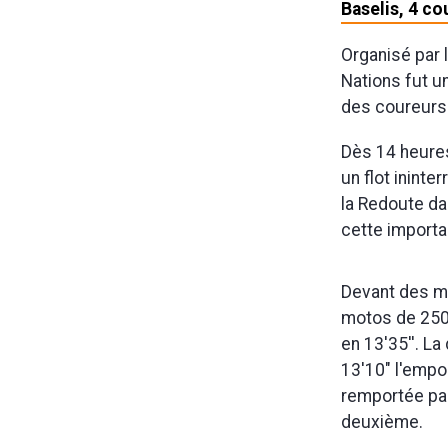
Baselis, 4 co
Organisé par 
Nations fut un
des coureurs q
Dès 14 heures
un flot ininte
la Redoute da
cette importa
Devant des mi
motos de 250c
en 13'35''. La
13'10" l'empor
remportée par
deuxième.