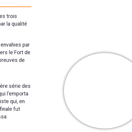
es trois
ar la qualité
 envahies par
ers le Fort de
épreuves de
Cooper Webb
ère série des
Mes + belles
ui l'emporta
victoires
iste qui, en
finale fut
ssa