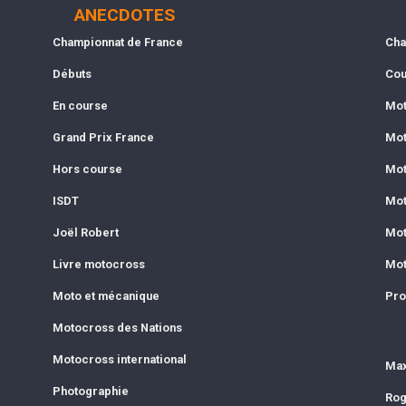
ANECDOTES
Championnat de France
Cha
Débuts
Cou
En course
Mot
Grand Prix France
Mot
Hors course
Mot
ISDT
Mot
Joël Robert
Mot
Livre motocross
Mot
Moto et mécanique
Pro
Motocross des Nations
Motocross international
Max
Photographie
Rog