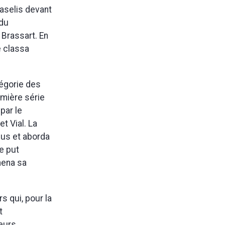
Baselis devant
 du
Brassart. En
e classa
tégorie des
emière série
par le
t Vial. La
rdus et aborda
ne put
mena sa
s qui, pour la
t
eurs.