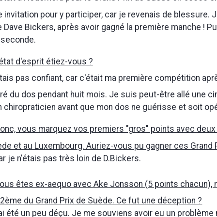
 invitation pour y participer, car je revenais de blessure. J
 Dave Bickers, après avoir gagné la première manche ! Puis 
 seconde.
tat d'esprit étiez-vous ?
tais pas confiant, car c'était ma première compétition apr
tré du dos pendant huit mois. Je suis peut-être allé une c
 chiropraticien avant que mon dos ne guérisse et soit opé
donc, vous marquez vos premiers "gros" points avec deu
ède et au Luxembourg. Auriez-vous pu gagner ces Grand P
ar je n'étais pas très loin de D.Bickers.
vous êtes ex-aequo avec Ake Jonsson (5 points chacun), 
2ème du Grand Prix de Suède. Ce fut une déception ?
'ai été un peu déçu. Je me souviens avoir eu un problème