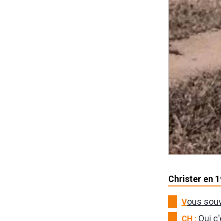
Christer en 1
V
ous souv
CH :
Oui c'