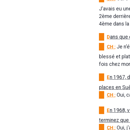
J'avais eu une
2ème derrière
4ème dans la
D
ans que é
CH :
Je n'é
blessé et pla
fois chez mon
E
n 1967, 
places en Su
CH :
Oui, c
E
n 1968, 
terminez que 
CH :
Oui, j