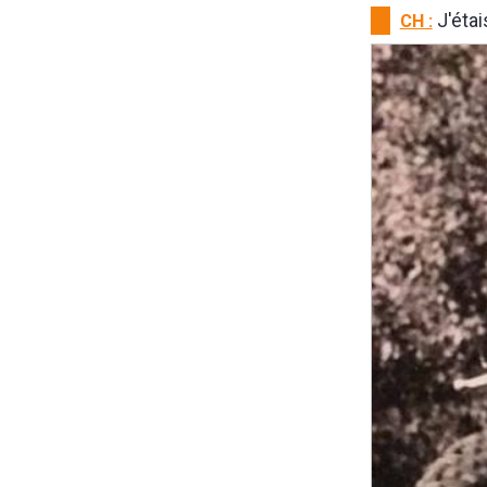
CH :
J'étai