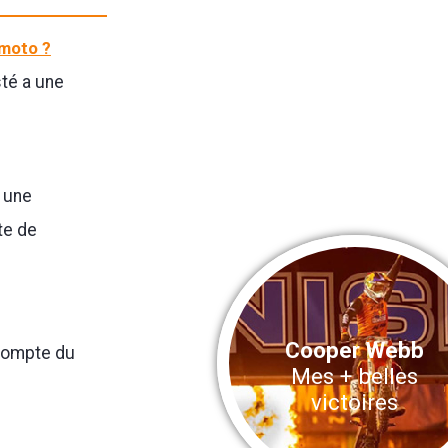
 moto ?
sté a une
s une
te de
Cooper Webb
compte du
Mes + belles
victoires