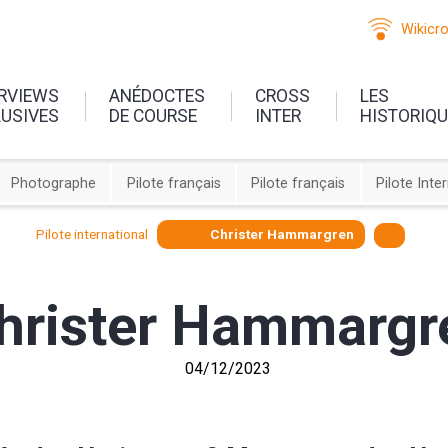
Wikicr
ERVIEWS
ANÉDOCTES
CROSS
LES
LUSIVES
DE COURSE
INTER
HISTORIQ
Photographe
Pilote français
Pilote français
Pilote Inte
Pilote international
Christer Hammargren
hrister Hammargr
04/12/2023