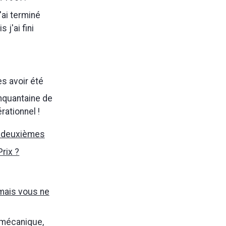
'ai terminé
j'ai fini
ès avoir été
inquantaine de
rationnel !
x deuxièmes
rix ?
mais vous ne
 mécanique,