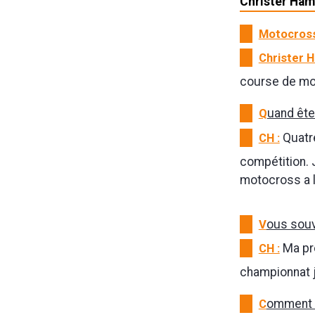
Christer Ham
Motocross
Christer 
course de mot
Q
uand ête
CH :
Quatre
compétition. 
motocross a l
V
ous souv
CH :
Ma pre
championnat j
C
omment v