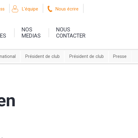
oss
L'équipe
Nous écrire
NOS
NOUS
UES
MEDIAS
CONTACTER
rnational
Président de club
Président de club
Presse
en