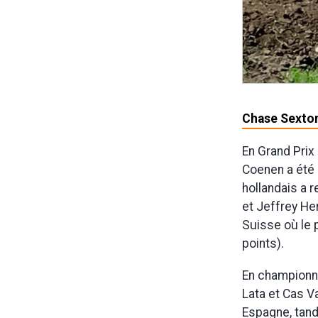
Chase Sexton,
En Grand Prix
Coenen a été 
hollandais a 
et Jeffrey He
Suisse où le 
points).
En championna
Lata et Cas V
Espagne, tand