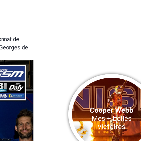
onnat de
 Georges de
Cooper Webb
Mes + belles
victoires