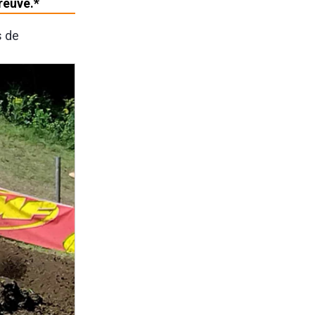
reuve.*
s de