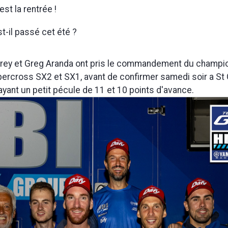
est la rentrée !
t-il passé cet été ?
ey et Greg Aranda ont pris le commandement du champi
ercross SX2 et SX1, avant de confirmer samedi soir a St
ayant un petit pécule de 11 et 10 points d'avance.