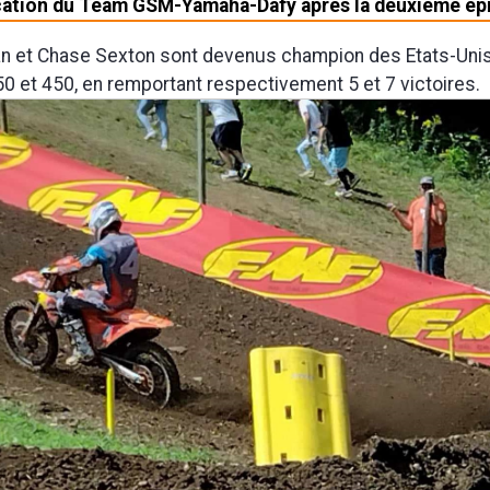
ation du Team GSM-Yamaha-Dafy après la deuxième ép
n et Chase Sexton sont devenus champion des Etats-Uni
 et 450, en remportant respectivement 5 et 7 victoires.