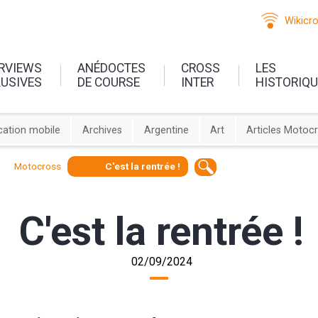
Wikicr
ERVIEWS
ANÉDOCTES
CROSS
LES
LUSIVES
DE COURSE
INTER
HISTORIQ
cation mobile
Archives
Argentine
Art
Articles Motoc
Motocross
C'est la rentrée !
C'est la rentrée !
02/09/2024