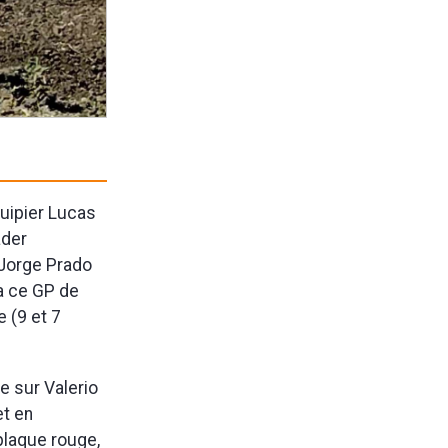
quipier Lucas
ader
 Jorge Prado
'a ce GP de
 (9 et 7
e sur Valerio
et en
plaque rouge,