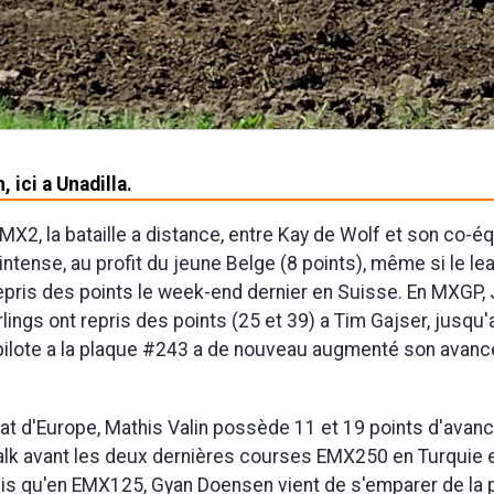
 ici a Unadilla.
 MX2, la bataille a distance, entre Kay de Wolf et son co-é
intense, au profit du jeune Belge (8 points), même si le le
repris des points le week-end dernier en Suisse. En MXGP,
rlings ont repris des points (25 et 39) a Tim Gajser, jusqu
pilote a la plaque #243 a de nouveau augmenté son avance
t d'Europe, Mathis Valin possède 11 et 19 points d'avanc
alk avant les deux dernières courses EMX250 en Turquie 
is qu'en EMX125, Gyan Doensen vient de s'emparer de la 