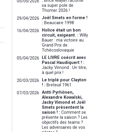
:
Brice Maylin raconte
05/05/2026
sa super pole de
Thomer 2026 !
Joël Smets en forme !
29/04/2026
:
Beaucaire 1998
Holice était un bon
16/04/2026
circuit, exigeant. :
Willy
Bauer : ma victoire au
Grand Prix de
Tchécoslovaquie
LE LIVRE coécrit avec
05/04/2026
Pascal Haudiquert ! :
Jacky Vimond : Un titre,
à quel prix !
Le triplé pour Clayton
20/03/2026
! :
Breteuil 1961
Antti Pyrhönen,
07/03/2026
Alexandre Kowalski,
Jacky Vimond et Joël
Smets présentent la
saison ! :
Comment se
présente la saison ? Les
objectifs des teams ?
Les adversaires de vos