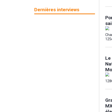
Dernières interviews
Por
sa
Cha
125
Le
Na
Mo
128
Gr
MX
él