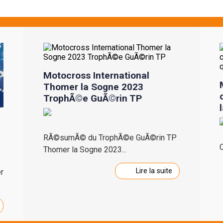
Motocross International
Thomer la Sogne 2023
TrophÃ©e GuÃ©rin TP
RÃ©sumÃ© du TrophÃ©e GuÃ©rin TP
C
Thomer la Sogne 2023...
Lire la suite
r