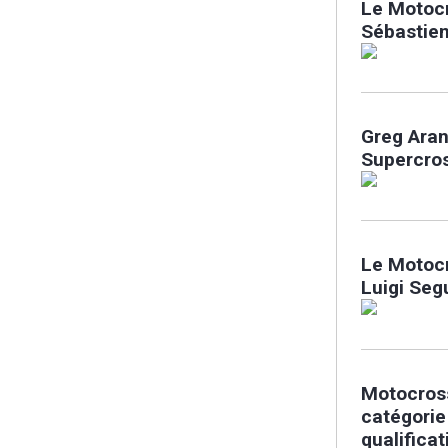
Le Motocr
Sébastien
Greg Ara
Supercros
Le Motocr
Luigi Seg
Motocros
catégorie
qualificat