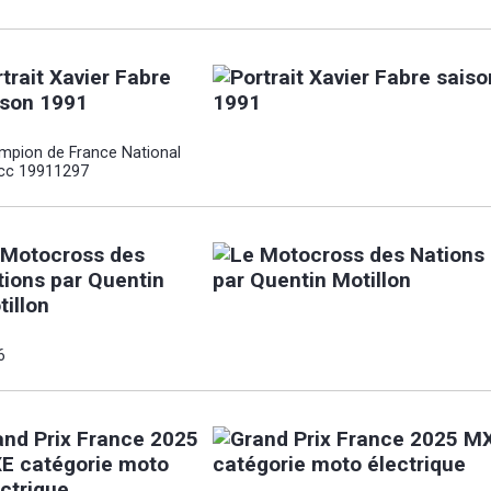
trait Xavier Fabre
ison 1991
mpion de France National
cc 19911297
 Motocross des
tions par Quentin
tillon
6
and Prix France 2025
E catégorie moto
ectrique