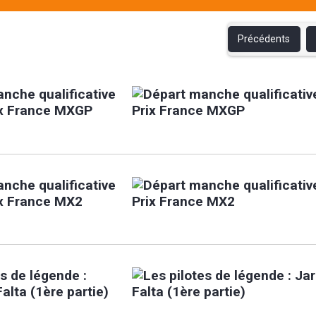
Précédents
nche qualificative
ix France MXGP
nche qualificative
ix France MX2
es de légende :
alta (1ère partie)