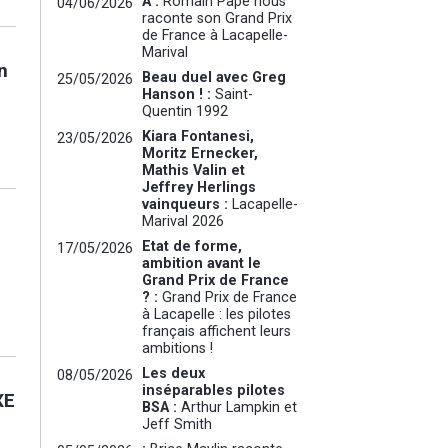
A :
Romain Pape nous
04/06/2026
raconte son Grand Prix
de France à Lacapelle-
Marival
Beau duel avec Greg
25/05/2026
Hanson ! :
Saint-
Quentin 1992
Kiara Fontanesi,
23/05/2026
Moritz Ernecker,
Mathis Valin et
Jeffrey Herlings
vainqueurs :
Lacapelle-
Marival 2026
Etat de forme,
17/05/2026
ambition avant le
Grand Prix de France
? :
Grand Prix de France
à Lacapelle : les pilotes
français affichent leurs
ambitions !
Les deux
08/05/2026
inséparables pilotes
BSA :
Arthur Lampkin et
Jeff Smith