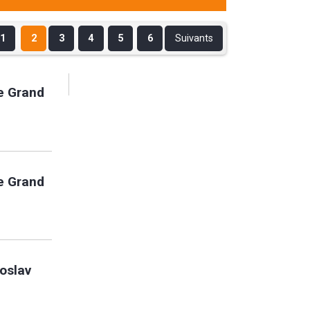
1
2
3
4
5
6
Suivants