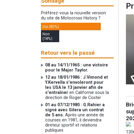
Sondage
Pr
Préférez-vous la nouvelle version
du site de Motocross History ?
Oui (82%)
Non
(18%)
Retour vers le passé
08 au 14/11/1965 : une victoire
pour le Major Taylor.
12 au 18/01/1986 : J.Vimond et
Y.Kervella s'envoleront pour
les USA le 13 janvier afin de
s'entraîner
en Californie sous la
direction de Roger de Coster
Br
01 au 07/12/1980 : G.Rahier a
signé avec Gilera un contrat
su
de 5 ans.
Après une année de
20
courses en 1981, il deviendra
direteur sportif et relations
publiques
130