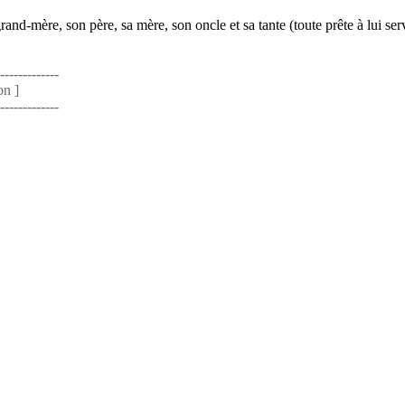
d-mère, son père, sa mère, son oncle et sa tante (toute prête à lui serv
-------------
on ]
-------------