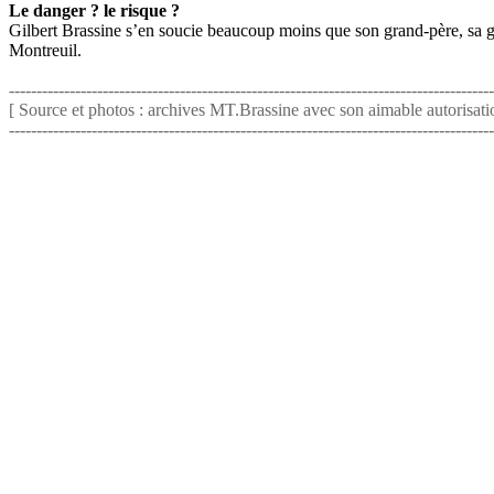
Le danger ? le risque ?
Gilbert Brassine s’en soucie beaucoup moins que son grand-père, sa gran
Montreuil.
----------------------------------------------------------------------------------------
[ Source et photos : archives MT.Brassine avec son aimable autorisati
----------------------------------------------------------------------------------------