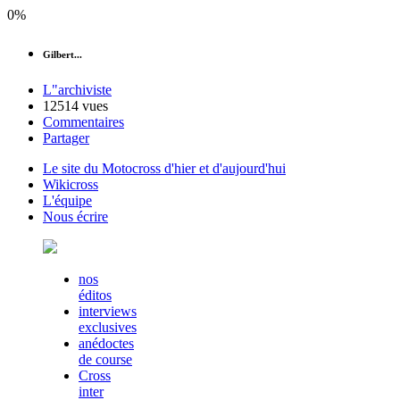
0%
Gilbert...
L"archiviste
12514 vues
Commentaires
Partager
Le site du Motocross d'hier et d'aujourd'hui
Wikicross
L'équipe
Nous écrire
nos
éditos
interviews
exclusives
anédoctes
de course
Cross
inter