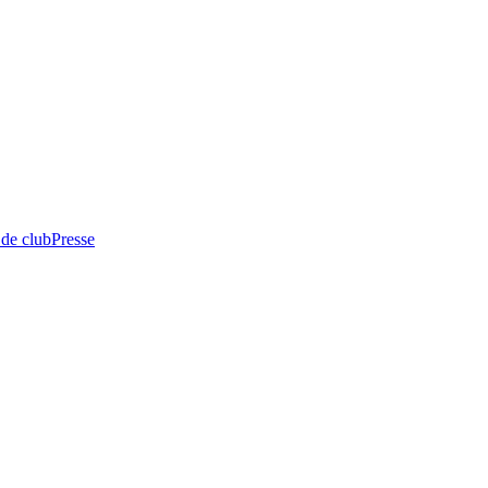
 de club
Presse