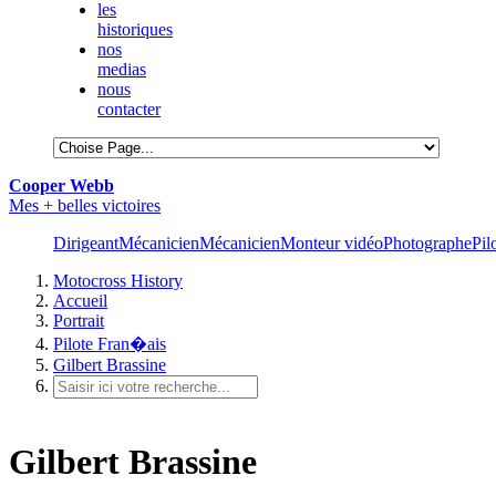
les
historiques
nos
medias
nous
contacter
Cooper Webb
Mes + belles victoires
Dirigeant
Mécanicien
Mécanicien
Monteur vidéo
Photographe
Pil
Motocross History
Accueil
Portrait
Pilote Fran�ais
Gilbert Brassine
Gilbert Brassine