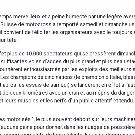
temps merveilleux et a peine humecté par une légère avers
e Suisse de motocross a remporté samedi et dimanche un
l convient de féliciter les organisateurs avec le toujours 
ur tête.
fet plus de 10.000 spectateurs qui se pressèrent diman
 insuffisantes voies d'accès du plus grand et plus beau st
etournèrent enthousiasmés par les exploits des meilleurs 
. Les champions de cinq nations (le champion d'Italie, bles
it après les essais de samedi) se lancèrent en effet a l'a
cuit de deux kilomètres avec un cran et au mépris du danger
t leurs muscles et les nerfs d'un public attentif et tendu.
es motorisés ", le plus souvent debout sur leurs machine
 aucune peine pour donner, dans les nuages de poussière 