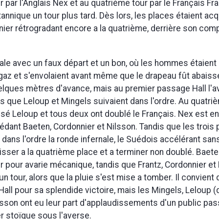
par l'Anglais Nex et au quatrième tour par le Français Fra
tannique un tour plus tard. Dès lors, les places étaient acq
ier rétrogradant encore a la quatrième, derrière son comp
inale avec un faux départ et un bon, où les hommes étaient
az et s'envolaient avant même que le drapeau fût abaissé
uelques mètres d'avance, mais au premier passage Hall l'av
is que Leloup et Mingels suivaient dans l'ordre. Au quatriè
sé Leloup et tous deux ont doublé le Français. Nex est e
cédant Baeten, Cordonnier et Nilsson. Tandis que les trois
 dans l'ordre la ronde infernale, le Suédois accélérant san
hisser a la quatrième place et a terminer non doublé. Baete
 pour avarie mécanique, tandis que Frantz, Cordonnier et
un tour, alors que la pluie s'est mise a tomber. Il convient d
Hall pour sa splendide victoire, mais les Mingels, Leloup (
lsson ont eu leur part d'applaudissements d'un public pa
er stoïque sous l'averse.