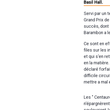
Basil Hall.
Servi par un 
Grand Prix d
succès, dont i
Barambon a le
Ce sont en ef
files sur les
et qui s'en r
en la matière
déclaré forfa
difficile cir
mettre a mal e
Les " Centaur
n'épargnèrent