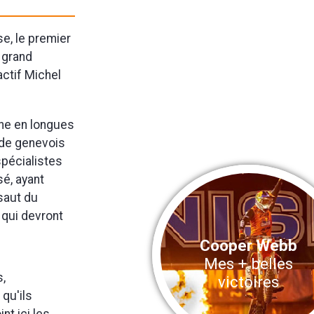
e, le premier
 grand
actif Michel
che en longues
ade genevois
spécialistes
sé, ayant
ssaut du
 qui devront
Cooper Webb
Mes + belles
s,
victoires
qu'ils