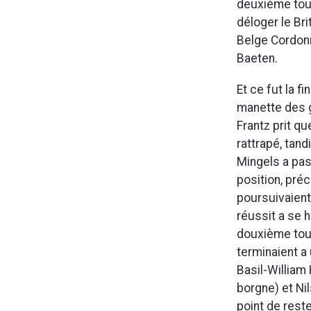
deuxième tour 
déloger le Bri
Belge Cordonn
Baeten.
Et ce fut la f
manette des g
Frantz prit q
rattrapé, tand
Mingels a pas
position, pré
poursuivaient
réussit a se 
douxième tour
terminaient a 
Basil-William 
borgne) et Ni
point de rest