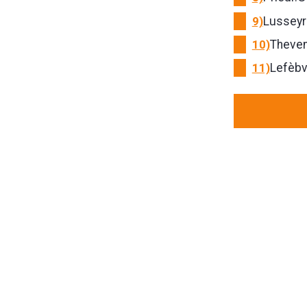
9)
Lusseyr
10)
Theven
11)
Lefèbvr