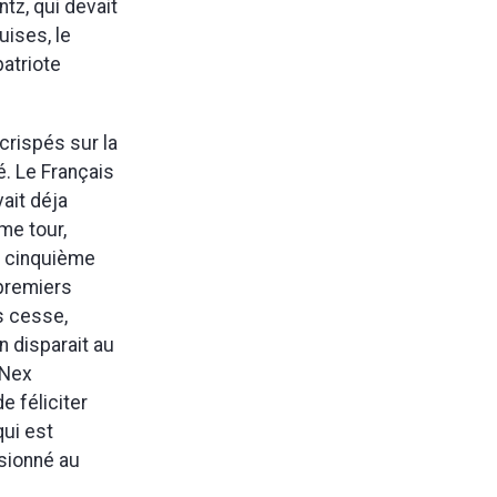
ntz, qui devait
uises, le
atriote
 crispés sur la
. Le Français
ait déja
me tour,
n cinquième
 premiers
s cesse,
n disparait au
 Nex
e féliciter
qui est
ssionné au