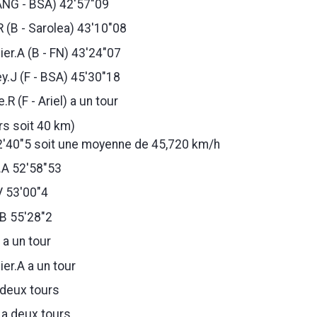
ANG - BSA) 42'57"09
 (B - Sarolea) 43'10"08
er.A (B - FN) 43'24"07
y.J (F - BSA) 45'30"18
.R (F - Ariel) a un tour
rs soit 40 km)
52'40"5 soit une moyenne de 45,720 km/h
.A 52'58"53
V 53'00"4
.B 55'28"2
 a un tour
er.A a un tour
 deux tours
 a deux tours