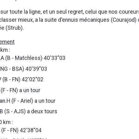
ur toute la ligne, et un seul regret, celui que nos coureu
 classer mieux, a la suite d'ennuis mécaniques (Courajod) 
ée (Strub).
sement
 km :
.A (B - Matchless) 40'33"03
ANG - BSA) 40'39"03
 (B - FN) 42'02"02
 (F - FN) a un tour
n.H (F - Ariel) a un tour
B (S - AJS) a deux tours
0 km :
 (F - FN) 42'38"04