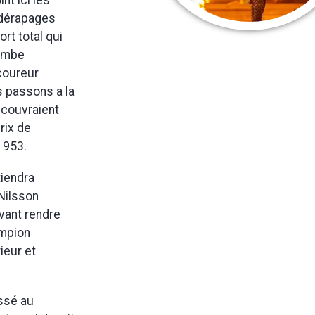
nt ici les
 dérapages
ort total qui
jambe
 coureur
s passons a la
 couvraient
rix de
1953.
tiendra
 Nilsson
avant rendre
ampion
ieur et
assé au