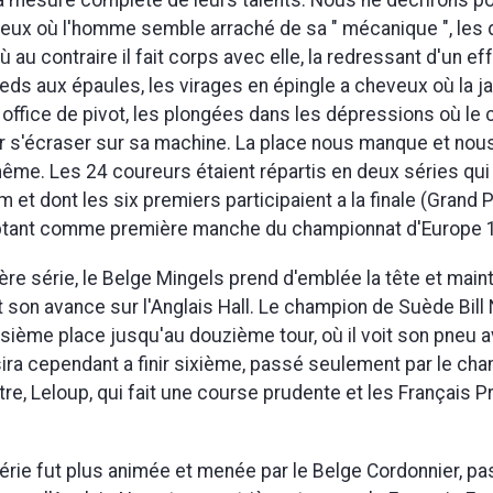
la mesure complète de leurs talents. Nous ne décrirons poi
ieux où l'homme semble arraché de sa " mécanique ", les
ù au contraire il fait corps avec elle, la redressant d'un eff
ieds aux épaules, les virages en épingle a cheveux où la 
it office de pivot, les plongées dans les dépressions où le
 s'écraser sur sa machine. La place nous manque et nou
ême. Les 24 coureurs étaient répartis en deux séries qui
et dont les six premiers participaient a la finale (Grand P
tant comme première manche du championnat d'Europe 
ère série, le Belge Mingels prend d'emblée la tête et main
 son avance sur l'Anglais Hall. Le champion de Suède Bill
isième place jusqu'au douzième tour, où il voit son pneu 
ssira cependant a finir sixième, passé seulement par le ch
tre, Leloup, qui fait une course prudente et les Français Pr
rie fut plus animée et menée par le Belge Cordonnier, p