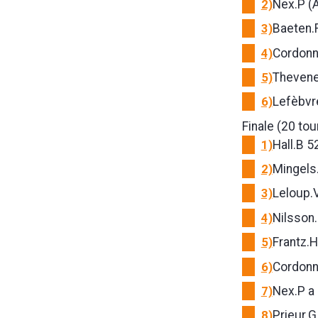
2)
Nex.P (
3)
Baeten.R
4)
Cordonni
5)
Thevene
6)
Lefèbvre
Finale (20 tou
1)
Hall.B 
2)
Mingels
3)
Leloup.
4)
Nilsson
5)
Frantz.H
6)
Cordonni
7)
Nex.P a
8)
Prieur.G