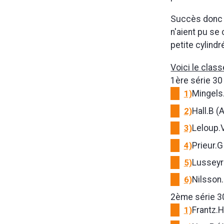
Succès donc s
n'aient pu se
petite cylindr
Voici le clas
1ère série 30
1)
Mingels
2)
Hall.B (
3)
Leloup.V
4)
Prieur.G
5)
Lusseyra
6)
Nilsson.
2ème série 3
1)
Frantz.H