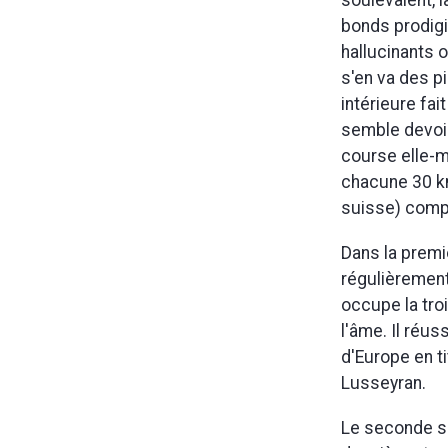
soulevaient, 
bonds prodig
hallucinants o
s'en va des p
intérieure fa
semble devoir
course elle-m
chacune 30 km 
suisse) comp
Dans la premi
régulièrement
occupe la tro
l'âme. Il réu
d'Europe en ti
Lusseyran.
Le seconde sé