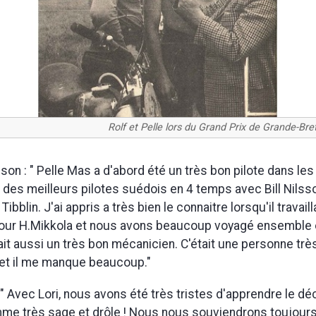
Rolf et Pelle lors du Grand Prix de Grande-Br
on : " Pelle Mas a d'abord été un très bon pilote dans le
'un des meilleurs pilotes suédois en 4 temps avec Bill Nilss
 Tibblin. J'ai appris a très bien le connaitre lorsqu'il trava
our H.Mikkola et nous avons beaucoup voyagé ensemble 
ait aussi un très bon mécanicien. C'était une personne trè
et il me manque beaucoup."
 " Avec Lori, nous avons été très tristes d'apprendre le dé
mme très sage et drôle ! Nous nous souviendrons toujour