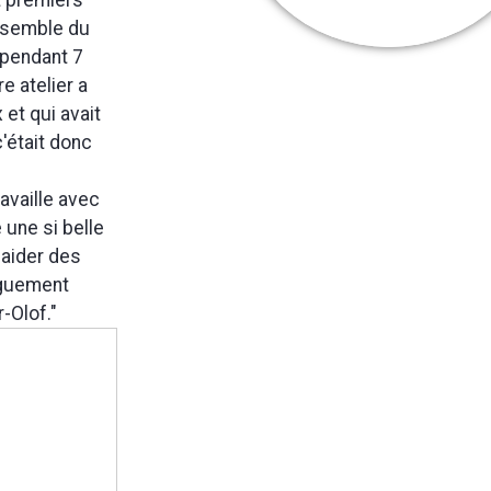
ensemble du
 pendant 7
re atelier a
et qui avait
'était donc
ravaille avec
 une si belle
 aider des
nguement
-Olof."