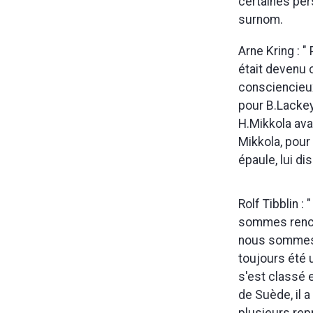
certaines per
surnom.
Arne Kring : "
était devenu c
consciencieux
pour B.Lackey
H.Mikkola ava
Mikkola, pour 
épaule, lui di
Rolf Tibblin :
sommes rencon
nous sommes r
toujours été u
s'est classé 
de Suède, il a
plusieurs rep