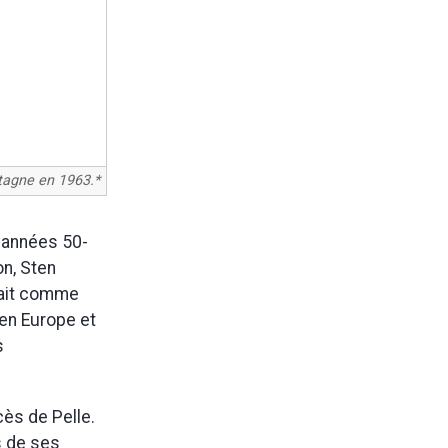
etagne en 1963.*
s années 50-
on, Sten
illait comme
en Europe et
s
cès de Pelle.
s de ses