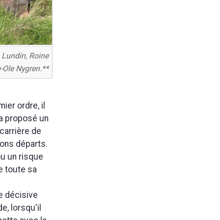
n Lundin, Roine
-Ole Nygren.**
ier ordre, il
 a proposé un
carrière de
 bons départs.
ou un risque
e toute sa
se décisive
, lorsqu'il