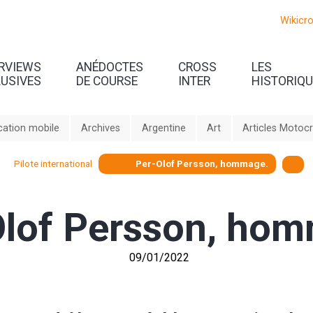
Wikicr
ERVIEWS
ANÉDOCTES
CROSS
LES
LUSIVES
DE COURSE
INTER
HISTORIQ
cation mobile
Archives
Argentine
Art
Articles Motoc
Pilote international
Per-Olof Persson, hommage.
Olof Persson, ho
09/01/2022