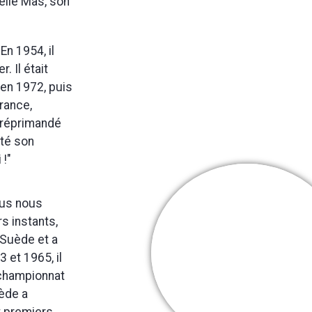
elle Mas, son
 En 1954, il
. Il était
 en 1972, puis
rance,
t réprimandé
oté son
 !"
Nous nous
s instants,
 Suède et a
Cooper Webb
 et 1965, il
Mes + belles
 championnat
victoires
uède a
t premiers