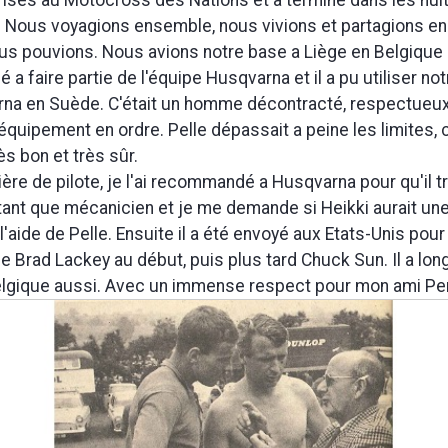
. Nous voyagions ensemble, nous vivions et partagions 
s pouvions. Nous avions notre base a Liège en Belgique
dé a faire partie de l'équipe Husqvarna et il a pu utiliser not
rna en Suède. C'était un homme décontracté, respectueux 
équipement en ordre. Pelle dépassait a peine les limites, c
ès bon et très sûr.
ère de pilote, je l'ai recommandé a Husqvarna pour qu'il t
tant que mécanicien et je me demande si Heikki aurait une
l'aide de Pelle. Ensuite il a été envoyé aux Etats-Unis pour
 Brad Lackey au début, puis plus tard Chuck Sun. Il a lo
Belgique aussi. Avec un immense respect pour mon ami Per