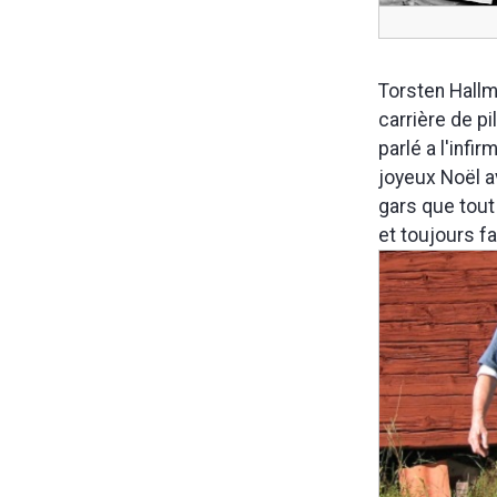
Torsten Hallm
carrière de pi
parlé a l'infi
joyeux Noël av
gars que tout
et toujours f