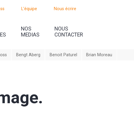
oss
L'équipe
Nous écrire
NOS
NOUS
UES
MEDIAS
CONTACTER
ross
Bengt Aberg
Benoit Paturel
Brian Moreau
mmage.