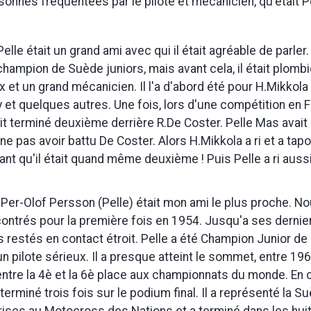
sonnes fréquentées par le pilote et mécanicien, qu'était P
 Pelle était un grand ami avec qui il était agréable de parler.
hampion de Suède juniors, mais avant cela, il était plombier
 et un grand mécanicien. Il l'a d'abord été pour H.Mikkola
 et quelques autres. Une fois, lors d'une compétition en F
it terminé deuxième derrière R.De Coster. Pelle Mas avai
ne pas avoir battu De Coster. Alors H.Mikkola a ri et a tap
sant qu'il était quand même deuxième ! Puis Pelle a ri aussi
 " Per-Olof Persson (Pelle) était mon ami le plus proche. 
trés pour la première fois en 1954. Jusqu'a ses dernier
estés en contact étroit. Pelle a été Champion Junior de
n pilote sérieux. Il a presque atteint le sommet, entre 1963
entre la 4è et la 6è place aux championnats du monde. En
 terminé trois fois sur le podium final. Il a représenté la S
rises au Motocross des Nations et a terminé dans les hui