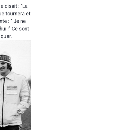
 disait : "La
ue tournera et
te : " Je ne
hui !" Ce sont
nquer.