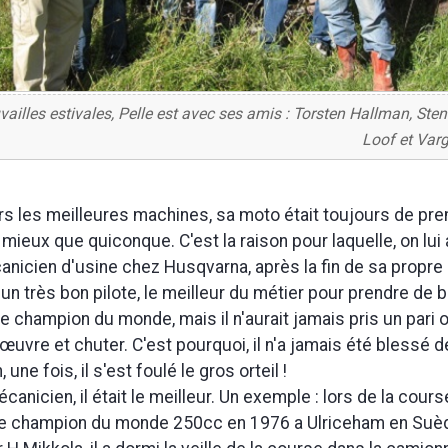
vailles estivales, Pelle est avec ses amis : Torsten Hallman, Ste
Loof et Varg
urs les meilleures machines, sa moto était toujours de prem
 mieux que quiconque. C'est la raison pour laquelle, on lui
nicien d'usine chez Husqvarna, après la fin de sa propre 
té un très bon pilote, le meilleur du métier pour prendre de
tre champion du monde, mais il n'aurait jamais pris un pari 
uvre et chuter. C'est pourquoi, il n'a jamais été blessé d
n, une fois, il s'est foulé le gros orteil !
canicien, il était le meilleur. Un exemple : lors de la cour
 de champion du monde 250cc en 1976 a Ulriceham en Suède