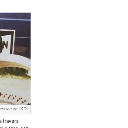
.
ersson en 1976.
a travers