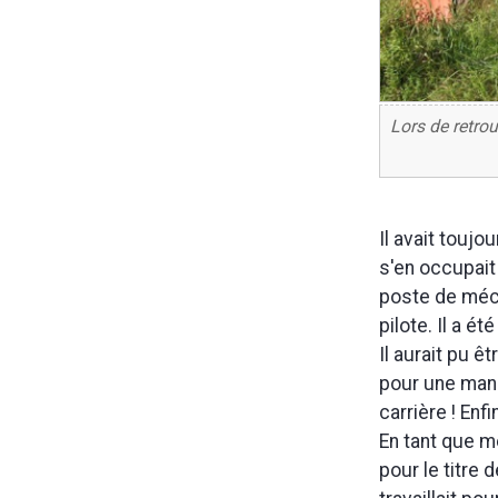
Lors de retrou
Il avait toujo
s'en occupait
poste de méca
pilote. Il a é
Il aurait pu ê
pour une manœ
carrière ! Enfi
En tant que mé
pour le titre