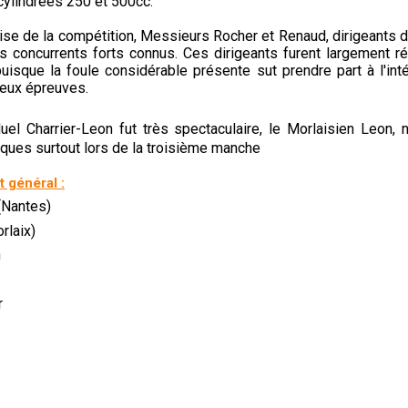
cylindrées 250 et 500cc.
rise de la compétition, Messieurs Rocher et Renaud, dirigeants d
es concurrents forts connus. Ces dirigeants furent largement
puisque la foule considérable présente sut prendre part à l'int
deux épreuves.
uel Charrier-Leon fut très spectaculaire, le Morlaisien Leon, n
sques surtout lors de la troisième manche
 général :
(Nantes)
rlaix)
n
r