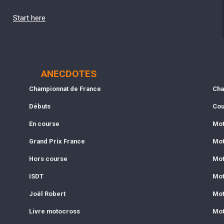
Start here
ANECDOTES
Championnat de France
Cha
Débuts
Cou
En course
Mot
Grand Prix France
Mot
Hors course
Mot
ISDT
Mot
Joël Robert
Mot
Livre motocross
Mot