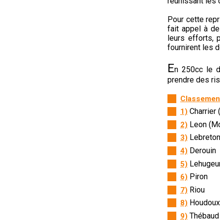
réunissant les 
Pour cette rep
fait appel à d
leurs efforts, 
fournirent les 
E
n 250cc le d
prendre des ri
Classement
Charrier 
1)
Leon (Mo
2)
Lebreto
3)
Derouin
4)
Lehugeu
5)
Piron
6)
Riou
7)
Houdoux
8)
Thébaud
9)