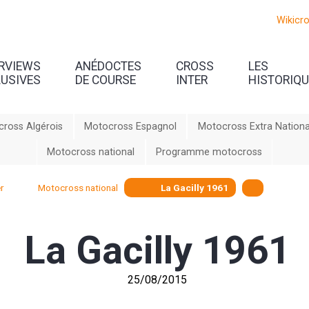
Wikicr
ERVIEWS
ANÉDOCTES
CROSS
LES
LUSIVES
DE COURSE
INTER
HISTORIQ
ross Algérois
Motocross Espagnol
Motocross Extra Nationa
Motocross national
Programme motocross
r
Motocross national
La Gacilly 1961
La Gacilly 1961
25/08/2015