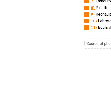
Lamouro
7)
Pinetti
8)
Regnault
9)
Lebret
10)
Boulard
11)
-----------------
[ Source et ph
-----------------