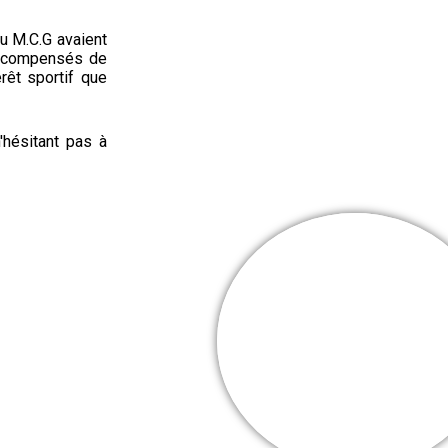
u M.C.G avaient
 récompensés de
érêt sportif que
'hésitant pas à
Cooper Webb
Mes + belles
victoires