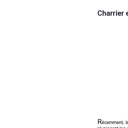
Charrier
R
écemment, la