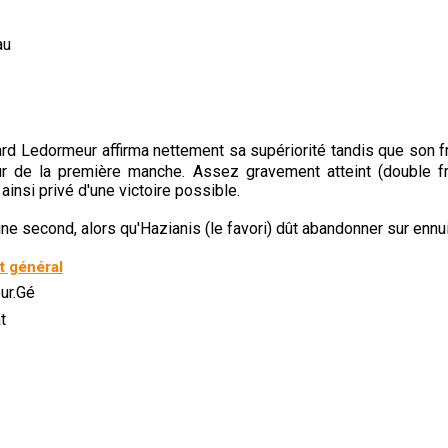
au
rd Ledormeur affirma nettement sa supériorité tandis que son fr
r de la première manche. Assez gravement atteint (double f
t ainsi privé d'une victoire possible.
ne second, alors qu'Hazianis (le favori) dût abandonner sur enn
 général
ur.Gé
t