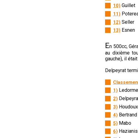
Guillet
10)
Potere
11)
Seller
12)
Esnen
13)
E
n 500cc, Géra
au dixième tou
gauche), il étai
Delpeyrat termi
Classement
Ledorme
1)
Delpeyra
2)
Houdoux
3)
Bertrand
4)
Mabo
5)
Hazianis
6)