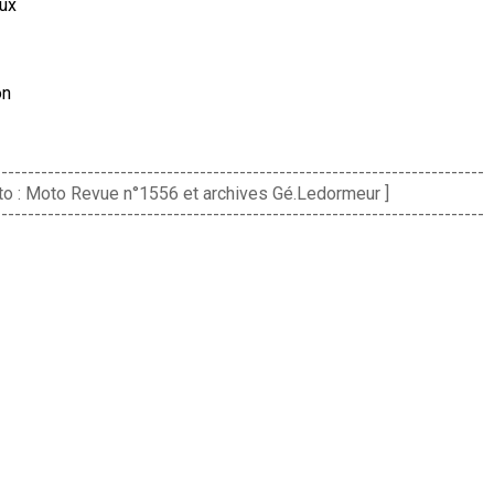
ux
on
--------------------------------------------------------------------------
oto : Moto Revue n°1556 et archives Gé.Ledormeur ]
--------------------------------------------------------------------------