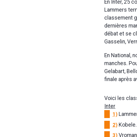
En Inter, 25 
Lammers term
classement gé
dernières man
débat et se c
Gasselin, Vern
En National, 
manches. Pour
Gelabart, Bel
finale après 
Voici les cla
Inter
1)
Lammers
2)
Kobele.F
3)
Vromans