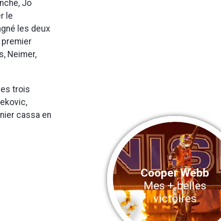
anche, Jo
r le
agné les deux
 premier
s, Neimer,
es trois
ekovic,
nier cassa en
Cooper Webb
Mes + belles
victoires