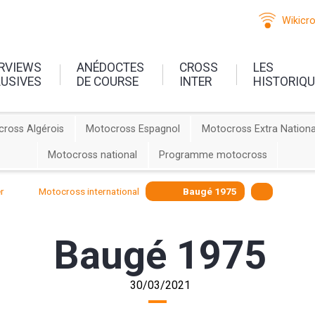
Wikicr
ERVIEWS
ANÉDOCTES
CROSS
LES
LUSIVES
DE COURSE
INTER
HISTORIQ
ross Algérois
Motocross Espagnol
Motocross Extra Nationa
Motocross national
Programme motocross
r
Motocross international
Baugé 1975
Baugé 1975
30/03/2021