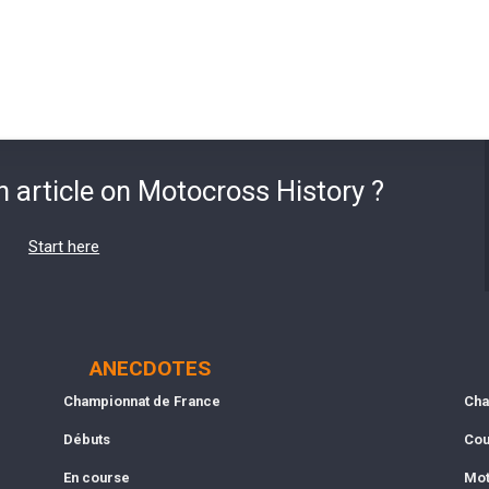
n article on Motocross History ?
Start here
ANECDOTES
Championnat de France
Cha
Débuts
Cou
En course
Mot