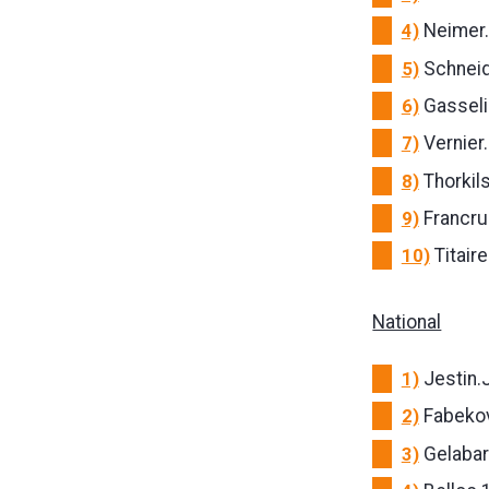
4)
Neimer.
5)
Schneid
6)
Gasselin
7)
Vernier.
8)
Thorkil
9)
Francru.
10)
Titaire
National
1)
Jestin.
2)
Fabekov
3)
Gelabar