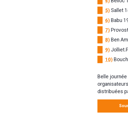
4)
Belloc 
5)
Sallet 1
6)
Babu 19
7)
Provost
8)
Ben Ama
9)
Jolliet.
10)
Bouche
Belle journée 
organisateurs
distribuées p
Sour