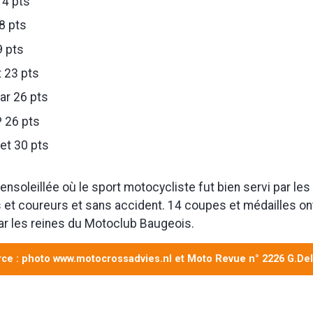
14 pts
8 pts
 pts
 23 pts
r 26 pts
P 26 pts
t 30 pts
ensoleillée où le sport motocycliste fut bien servi par les
 et coureurs et sans accident. 14 coupes et médailles on
ar les reines du Motoclub Baugeois.
ce : photo www.motocrossadvies.nl et Moto Revue n° 2226 G.De