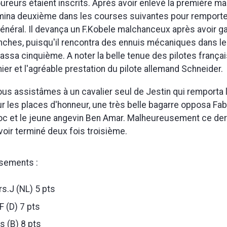
coureurs étaient inscrits. Après avoir enlevé la première m
ina deuxième dans les courses suivantes pour remporte
néral. Il devança un F.Kobele malchanceux après avoir g
ches, puisqu'il rencontra des ennuis mécaniques dans le
lassa cinquième. A noter la belle tenue des pilotes françai
ier et l'agréable prestation du pilote allemand Schneider.
nous assistâmes à un cavalier seul de Jestin qui remporta l
 les places d'honneur, une très belle bagarre opposa Fab
loc et le jeune angevin Ben Amar. Malheureusement ce der
avoir terminé deux fois troisième.
ssements :
.J (NL) 5 pts
 (D) 7 pts
 (B) 8 pts