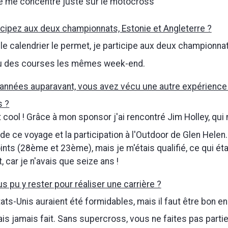
e me concentre juste sur le motocross
icipez aux deux championnats, Estonie et Angleterre ?
 le calendrier le permet, je participe aux deux championna
 eu des courses les mêmes week-end.
 années auparavant, vous avez vécu une autre expérience à
s ?
t cool ! Grâce à mon sponsor j'ai rencontré Jim Holley, qui
 de ce voyage et la participation à l'Outdoor de Glen Helen.
nts (28ème et 23ème), mais je m'étais qualifié, ce qui éta
, car je n'avais que seize ans !
s pu y rester pour réaliser une carrière ?
ats-Unis auraient été formidables, mais il faut être bon 
vais jamais fait. Sans supercross, vous ne faites pas parti