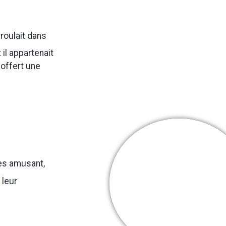
 roulait dans
 il appartenait
a offert une
rès amusant,
Cooper Webb
 leur
Mes + belles
victoires