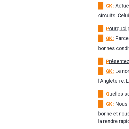
GK :
Actuel
circuits. Celu
P
ourquoi 
GK :
Parce 
bonnes condit
P
résentez
GK :
Le nom
l'Angleterre.
Q
uelles s
GK :
Nous u
bonne et nous
la rendre rapi