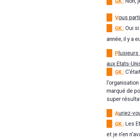
GK :
Non, j
V
ous part
GK :
Oui si
année, il y a
P
lusieurs
aux Etats-Uni
GK :
C'étai
l'organisation
marqué de poi
super résultat
A
uriez-vou
GK :
Les Et
et je n'en n'a