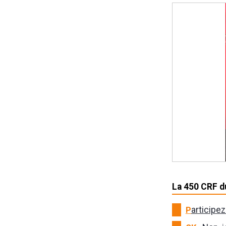
La 450 CRF d
P
articipe