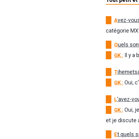
A
vez-vous
catégorie MX
Q
uels sont
GK :
Il y a
T
ihemetsa,
GK :
Oui, c'
L
'avez-vo
GK :
Oui, j
et je discute 
E
t quels s