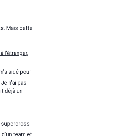
ts. Mais cette
 l'étranger,
 m'a aidé pour
 Je n'ai pas
it déjà un
en supercross
e d'un team et