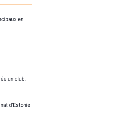
incipaux en
rée un club.
nnat d'Estonie