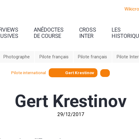
Wikicr
ERVIEWS
ANÉDOCTES
CROSS
LES
LUSIVES
DE COURSE
INTER
HISTORIQ
Photographe
Pilote français
Pilote français
Pilote Inte
Pilote international
Gert Krestinov
Gert Krestinov
29/12/2017