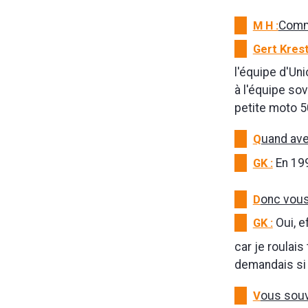
M H :
Comme
Gert Krest
l'équipe d'Uni
à l'équipe sov
petite moto 5
Q
uand ave
GK :
En 199
D
onc vous
GK :
Oui, e
car je roulai
demandais si t
V
ous souv