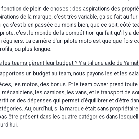
t fonction de plein de choses : des aspirations des propri
rations de la marque, c'est très variable, ça se fait au fu
i ça s'est bien passée ou moins bien, que ce soit, côté te
ilote, c'est le monde de la compétition qui fait qu'il y a d
éguliers. La carrière d'un pilote moto est quelque fois c
ofils, ou plus longue.
 les teams gèrent leur budget ? Y a t-il une aide de Yama
pportons un budget au team, nous payons les et les sala
pièces, les motos, des bonus. Et le team owner prend toute 
s mécaniciens, les camions, les vans, et le transport de so
artition des dépenses qui permet d'équilibrer et d'être dan
atégories. Aujourd'hui, si la marque était sans propriétair
pas être présent dans les quatre catégories dans lesquel
rd'hui.