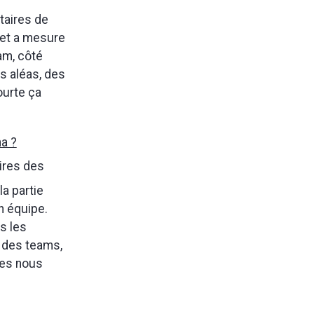
étaires de
r et a mesure
am, côté
es aléas, des
ourte ça
ha ?
ires des
la partie
n équipe.
s les
e des teams,
les nous