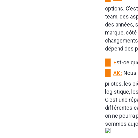
options. C'es
team, des aspi
des années, s
marque, côté p
changements r
dépend des pr
E
st-ce que
AK :
Nous a
pilotes, les 
logistique, le
C'est une rép
différentes c
on ne pourra 
sommes aujou