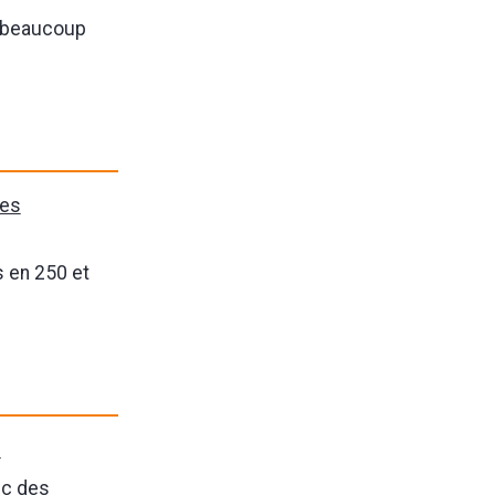
s beaucoup
tes
s en 250 et
?
ec des