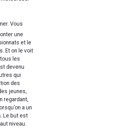
mer. Vous
conter une
ionnats et le
 Et on le voit
 tous les
'est devenu
utres qui
ction des
des jeunes,
n regardant,
lorsqu'on a un
. Le but est
aut niveau.