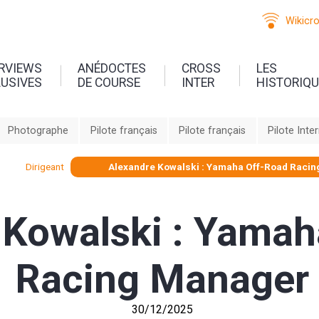
Wikicr
ERVIEWS
ANÉDOCTES
CROSS
LES
LUSIVES
DE COURSE
INTER
HISTORIQ
Photographe
Pilote français
Pilote français
Pilote Inte
Dirigeant
Alexandre Kowalski : Yamaha Off-Road Raci
 Kowalski : Yamah
Racing Manager
30/12/2025