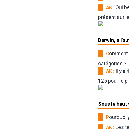
AK :
Oui be
présent sur le
Darwin, a l'a
C
omment s
catégories ?
AK :
Il y a
125 pour le 
Sous le haut
P
ourquoi 
AK :
Les te