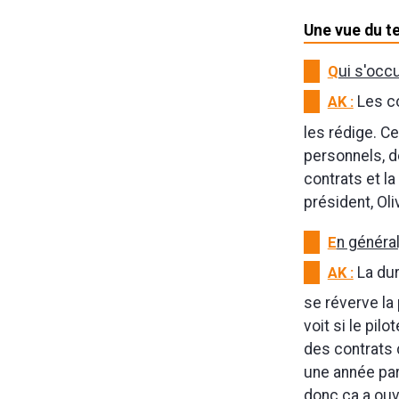
Une vue du t
Q
ui s'occ
AK :
Les co
les rédige. C
personnels, d
contrats et l
président, Oli
E
n général
AK :
La dur
se réverve la 
voit si le pilo
des contrats 
une année part
donc ça a ouv