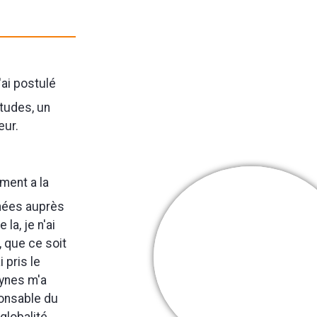
'ai postulé
études, un
eur.
ment a la
nnées auprès
la, je n'ai
, que ce soit
Cooper Webb
 pris le
Mes + belles
eynes m'a
victoires
ponsable du