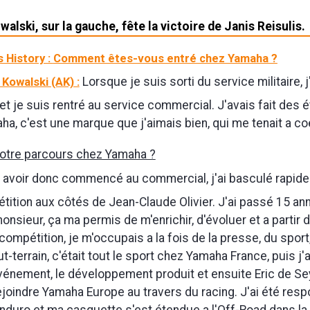
alski, sur la gauche, fête la victoire de Janis Reisulis.
 History :
Comment êtes-vous entré chez Yamaha ?
Kowalski (AK) :
Lorsque je suis sorti du service militaire, j
t je suis rentré au service commercial. J'avais fait des 
ha, c'est une marque que j'aimais bien, qui me tenait a co
votre parcours chez Yamaha ?
avoir donc commencé au commercial, j'ai basculé rapide
ition aux côtés de Jean-Claude Olivier. J'ai passé 15 a
nsieur, ça ma permis de m'enrichir, d'évoluer et a partir de 
 compétition, je m'occupais a la fois de la presse, du sport
t-terrain, c'était tout le sport chez Yamaha France, puis j'ai
événement, le développement produit et ensuite Eric de S
joindre Yamaha Europe au travers du racing. J'ai été res