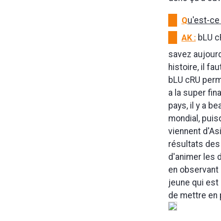
Q
u'est-ce
AK :
bLU cR
savez aujourd
histoire, il 
bLU cRU perme
a la super fin
pays, il y a 
mondial, puis
viennent d'As
résultats des
d'animer les 
en observant 
jeune qui est
de mettre en 