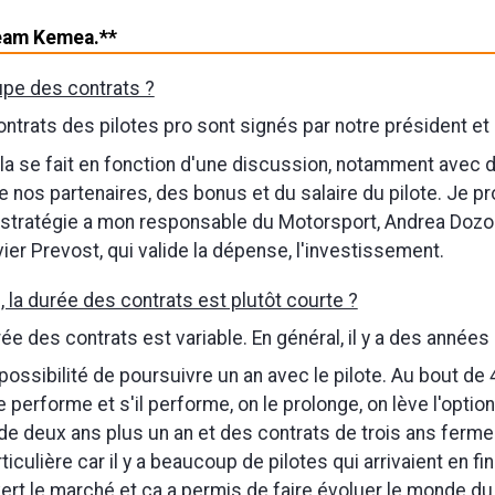
eam Kemea.**
upe des contrats ?
ntrats des pilotes pro sont signés par notre président et 
ela se fait en fonction d'une discussion, notamment avec
e nos partenaires, des bonus et du salaire du pilote. Je p
a stratégie a mon responsable du Motorsport, Andrea Dozoli
vier Prevost, qui valide la dépense, l'investissement.
, la durée des contrats est plutôt courte ?
ée des contrats est variable. En général, il y a des années 
possibilité de poursuivre un an avec le pilote. Au bout de 
te performe et s'il performe, on le prolonge, on lève l'option.
de deux ans plus un an et des contrats de trois ans ferme
iculière car il y a beaucoup de pilotes qui arrivaient en fin
ert le marché et ça a permis de faire évoluer le monde d