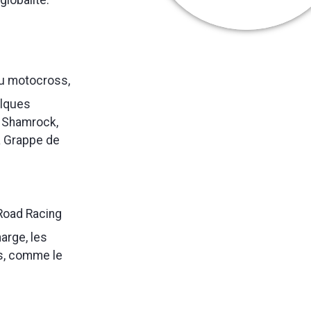
globalité.
 du motocross,
elques
e Shamrock,
la Grappe de
Road Racing
harge, les
es, comme le