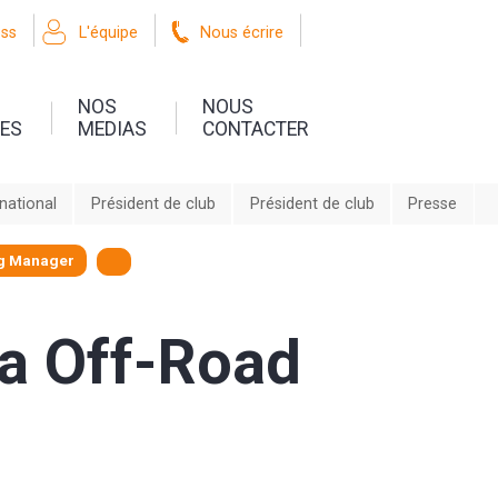
oss
L'équipe
Nous écrire
NOS
NOUS
UES
MEDIAS
CONTACTER
rnational
Président de club
Président de club
Presse
ng Manager
a Off-Road