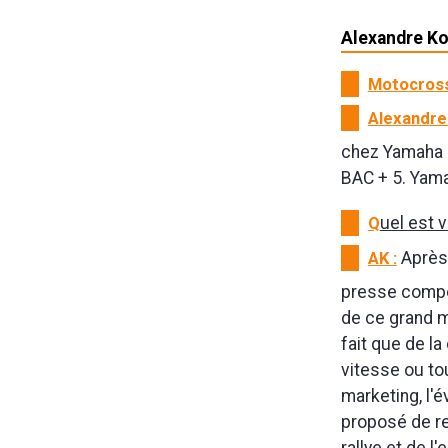
Alexandre Kow
Motocross
Alexandre 
chez Yamaha e
BAC + 5. Yama
Q
uel est 
AK :
Après 
presse compét
de ce grand mo
fait que de la
vitesse ou tou
marketing, l'
proposé de re