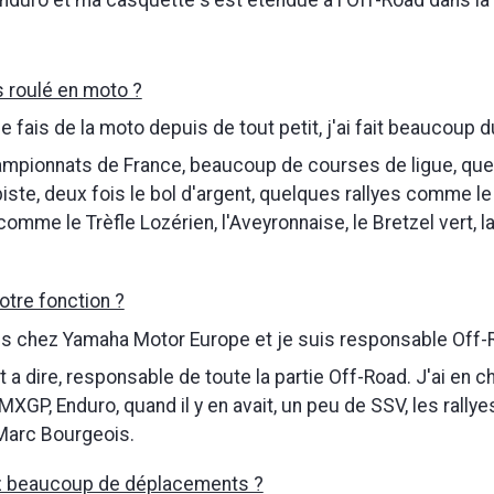
'enduro et ma casquette s'est étendue a l'Off-Road dans la 
 roulé en moto ?
Je fais de la moto depuis de tout petit, j'ai fait beaucoup
ampionnats de France, beaucoup de courses de ligue, qu
iste, deux fois le bol d'argent, quelques rallyes comme l
omme le Trèfle Lozérien, l'Aveyronnaise, le Bretzel vert, 
otre fonction ?
s chez Yamaha Motor Europe et je suis responsable Off-
 a dire, responsable de toute la partie Off-Road. J'ai en c
GP, Enduro, quand il y en avait, un peu de SSV, les rally
Marc Bourgeois.
z beaucoup de déplacements ?