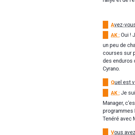
rallye et de l
A
vez-vous
AK :
Oui ! 
un peu de ch
courses sur p
des enduros c
Cyrano.
Q
uel est v
AK :
Je sui
Manager, c'est
programmes MX
Tenéré avec 
V
ous ave