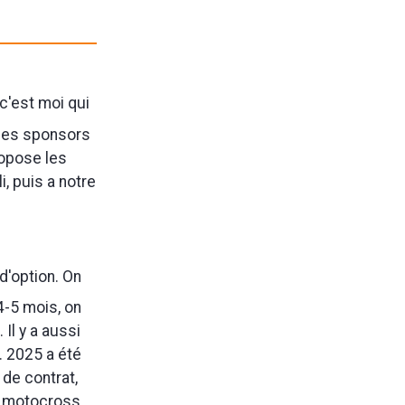
c'est moi qui
 des sponsors
ropose les
, puis a notre
d'option. On
4-5 mois, on
 Il y a aussi
. 2025 a été
 de contrat,
u motocross.