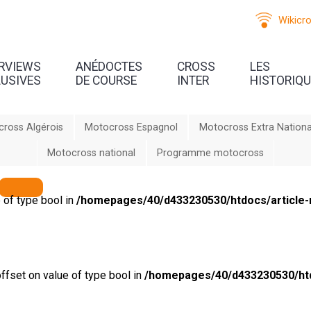
Wikicr
ERVIEWS
ANÉDOCTES
CROSS
LES
LUSIVES
DE COURSE
INTER
HISTORIQ
ross Algérois
Motocross Espagnol
Motocross Extra Nationa
Motocross national
Programme motocross
e of type bool in
/homepages/40/d433230530/htdocs/article-
offset on value of type bool in
/homepages/40/d433230530/htd