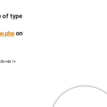
e of type
on
w.php