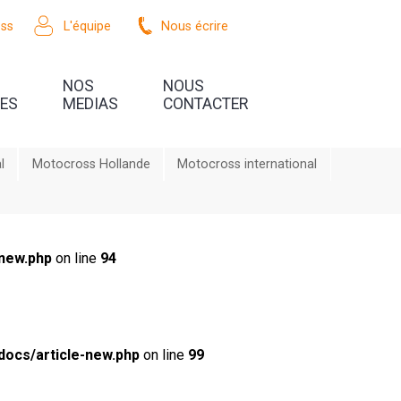
oss
L'équipe
Nous écrire
NOS
NOUS
UES
MEDIAS
CONTACTER
l
Motocross Hollande
Motocross international
new.php
on line
94
ocs/article-new.php
on line
99