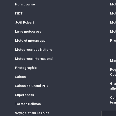
Hors course
Mot
ISDT
Mot
Joël Robert
Mot
Livre motocross
Mot
Moto et mécanique
Pro
Motocross des Nations
Motocross international
Max
Photographie
Rog
Co
Saison
Gra
Saison de Grand Prix
affi
Supercross
Com
tea
Torsten Hallman
Voyage et sur la route