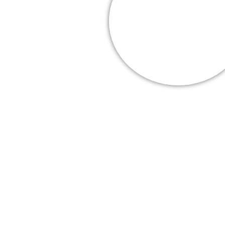
Cooper Webb
Mes + belles
victoires